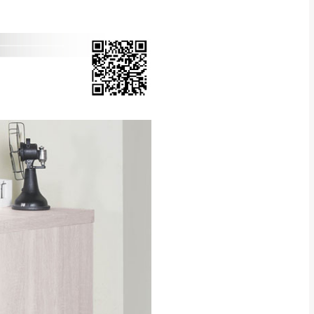
Line客服」來信確
只顯示附上圖片
只顯示附上評論
偏遠地區
客製，敬請見諒！
線上詢問 LINE →
@dershin
）
復興鄉
聯絡
五峰鄉、橫山、北埔鄉、尖石
。
鄉山區、新埔山區、芎林山區、
關西 玉山里
太小、無法搬運上樓等因
無
吊運，費用將由買方自