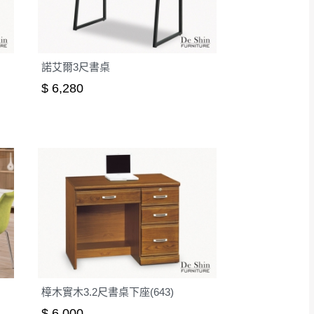
得視狀況延後或停止運送服
指定樓面。
《 如遇百貨周年慶
諾艾爾3尺書桌
7
$ 6,280
樟木實木3.2尺書桌下座(643)
$ 6,000