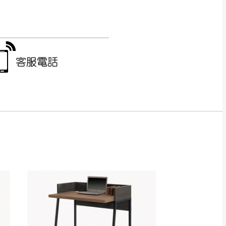
CM) 詳細尺寸以實品
in
)
，並須保持商品全新
、馬祖、澎湖地區
貨。
、居家環境不同。若屬人
先與消費者報價，消費
。
退貨之情形，我們需酌收
特定時日會給予折扣，
等因素，導致無法順利配送，
用將由買方自行支付。
17。
當天到貨前皆會再與您通知，