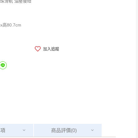
鋼珠滑軌 油壓後紐
x深56x高80.7cm
加入追蹤
事項
商品
評價(0)