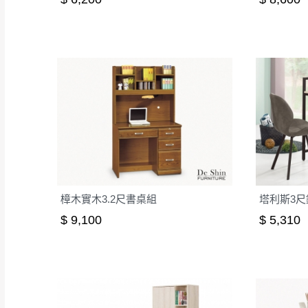
樟木實木3.2尺書桌組
塔利斯3
$ 9,100
$ 5,310