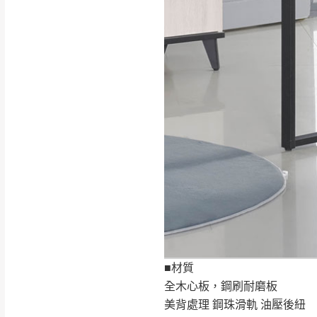
行支付。
新北
因大型傢俱有組
會再與您通知，
由於百貨公司配
基隆
發票寄送：
若您選擇三聯式或索取
送達，如遇國定假日將
苗栗
退換貨說明：
若收到不良品，
所有退回及換貨
品、附件、包裝
由於透過電腦螢
■材質
質感稍有不同，
全木心板，鋼刷耐磨板
是否合適)。
美背處理 鋼珠滑軌 油壓後紐