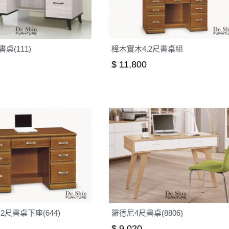
之災害警報等不可抗力情事，而危及運送人員輸送之安全，本司
開店前、閉店後時段，並送至百貨公司卸貨區為限，恕無法送至
關運送 》
桌(111)
樟木實木4.2尺書桌組
家俱可聯絡當地請清潔隊回收,免付費清運專線：0800-085-71
$ 11,800
2尺書桌下座(644)
羅德尼4尺書桌(8806)
$ 9,020