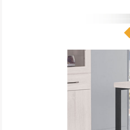
注意事項：
0
由於
品項繁多，
/5
(0)筆
認商品是否有「
運送地
區
若商品價格或庫存有
接單後二日內(不
（線上客
服 LIN
桃園
下單前先詢問是
（洽詢方式請搜尋
運送範圍：限定北
新竹
配送範圍：
苗栗至基隆；其
台北
素，導致無法配
保護物流人員的