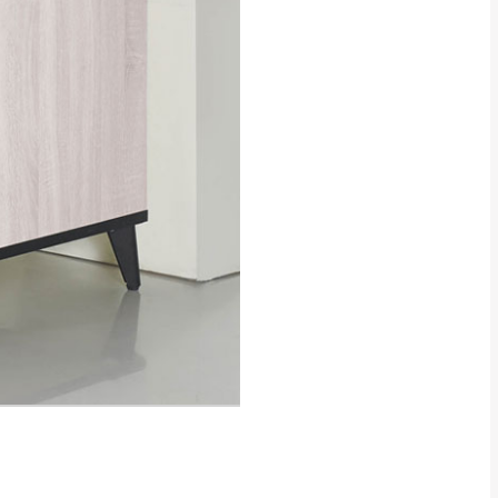
貢寮、烏來、平溪、九份、石
下福里、新店山區、三峽山區、
達，司機當天到貨前皆
林、福隆、淡水山區、北投湖山
路、深坑山區
基隆山區
加上2~7個工作天內
三灣、通霄山區、西湖、泰安
、大湖鄉、頭屋、獅潭鄉
，運費皆由本站負責，
未拆封狀態(請保持商
理，恕無法接受退貨。
 與實際商品的顏色、
加確認。(包含商品尺寸