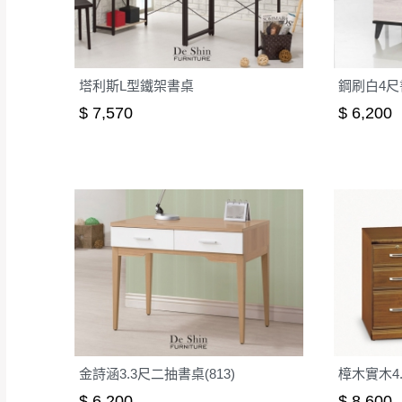
如遇自然災害、政府宣布
務。
百貨公司配送暫無法配合
期間，恕暫停百貨公司相
塔利斯L型鐵架書桌
鋼刷白4尺書
無回收家具服務，若需回收
$ 7,570
$ 6,200
金詩涵3.3尺二抽書桌(813)
樟木實木4.
$ 6,200
$ 8,600