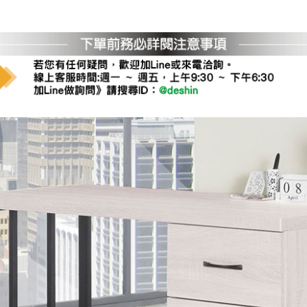
運 費 說 明
網頁無法及時更新，如有需要購買商品，請於出發前來電或到「官方
全部
依評論高至低排列
依評論低至高排列
現貨」與 「金額」。
運送費用
異常，商家有權取消訂單。
部分網路商品恕無法更改原設計或
（請先
含例假日)，我們客服會與您電話聯絡或E-Mail通知確認訂單。
E →
@dershin
）
否現貨
，若未詢問下單後無現貨我們客服會再來電或E-Mail與您
 L
ine ID →
@dershin
）
峨眉鄉、
至基隆，南至苗栗，偏遠地區恕無法提供運送 (詳見運送規章)
鄉、寶山
免 運 費
它地區暫不開放，如因特殊地型限制(山區、鄉、鎮、村)、樓梯
送，
本公司保有出貨的權利。
工作安全，賣家無提供吊掛服務，若需以吊車或其他的吊掛方式