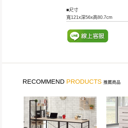
訂購前請確認商品
■尺寸
為主。
寬121x深56x高80.7cm
暫無配送地區
非因本公司問題而
：
彰化、南
（可於LINE線上詢問 →
狀態與完整包裝
@d
台北市、新北市地
本公司部份商品
加收說明
為因素導致商品
者同意將會進行維
到貨7日內為鑑
退貨運費。
如欲放置營業場
RECOMMEND
PRODUCTS
推薦商品
其它注意事項
▪️
訂單成立
時請儘速於
本司貨車運送如因路況不
請密切注意。
本公司除了盡最大努力完
▪️
三
日內若未接獲您的匯
保護物流人員的工作安全
▪️
無回收家具服務，若需回
因大型傢俱有組裝、配送
讓您不用整天在家等貨，