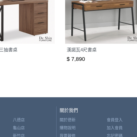
尺三抽書桌
漢諾瓦4尺書桌
$ 7,890
關於我們
八德店
關於德新
會員登入
龜山店
購物說明
加入會員
新竹店
我要報修
忘記密碼