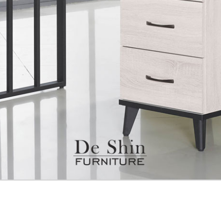
雙溪、
門、林口 
＊A108產品另收運費
裝、配送的問題，並非一般快速到貨商品，無法指定特定時間送
石碇、坪
讓你不用整天在家等貨，以節省您的寶貴時間。
送較為不易，故暫無法配送至百貨公司內部。
$ 9,000以上：免運費
$ 9,000以下：NT$500元
＊A108產品另收運費
兩聯式發票，發票將於商品完成出貨15個工作天另行寄出，另外約
$ 9,000以上：免運費
卓蘭鎮、
順延寄送。
$ 9,000以下：NT$500元
鄉
＊A108產品另收運費
請於到貨日起七日內通知本公司客服人員，我們將為您更換新品
配送天數：5~14天
之商品必須是全新狀態且完整包裝，床墊、床包、枕頭類產品需為
到貨時間：指定送貨日當天以電話聯絡確認
、廠商紙及所有附隨文件或資料之完整性)，若未依照上述方式處
幕選購商品，可能會因個人電腦螢幕的設定色差或解析度等因素，
｜周（一）配送部門固定公休無送貨｜
如因此而需退換貨，
需自付來回運費及人資成本
，請您訂購前詳
台北市、新北市地區固定每周(三)、(日)兩天收送貨