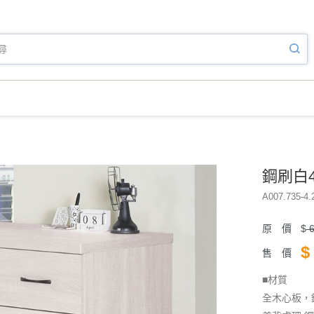
鋼刷白4
A007.735-4.
原 價
$
6
$
售 價
■材質
全木心板，