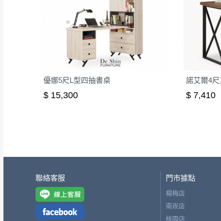
優娜5尺L型四抽書桌
諾艾爾4
$ 15,300
$ 7,410
聯絡客服
門市據點
楊梅店
南崁店
桃園店