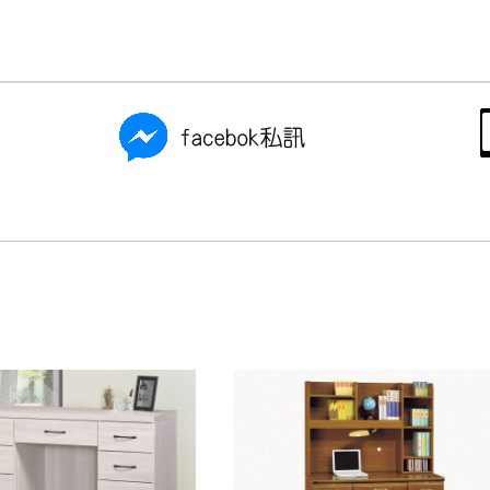
尺寸，大型物件因為人工丈量，難免會有些許誤差值(約正負0.5
需退換貨，請於收到貨7日內通知客服人員(Line@ ID：
@dersh
投、雲林、嘉義、台南、高雄、屏東、宜蘭、 花蓮、台東、金門
。鑑賞期間若發生非本司因素致使之汙損破壞，恕無法辦理退換
ershin
）
區固定每周(三)、(日)兩天收送貨，敬請見諒！
無維修服務，超過7日鑑賞期，商品使用年限，因客人使用習慣
損壞、零件短缺，則維修、搬運費用，需由消費者自行吸收(另事
修)。
賞期(注意:鑑賞期非試用期)，若非商品品質瑕疵問題於鑑賞期內
。
所及公開場合之商品則無享有商品一年保固之服務。
三日內完成付款，
交易恕不殺價，商品均已最低價格售出
，且在
佳、天候惡劣、過於偏遠之山區內等，或收貨地點搬運過於困難
成配送外，視狀況保有出貨的權利。
款或轉帳通知，商品將不予保留(訂單自動取消)。
，賣家無提供吊掛服務，若需以吊車或其他的吊掛方式吊運，費
收家具可聯絡當地請清潔隊回收,免付費清運專線：0800-085-7
的問題，並非一般快速到貨商品，無法指定特定時間送達，司機
以免浪費你的寶貴時間。