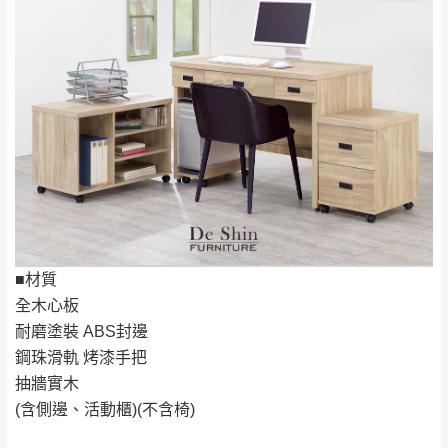
運送地
區
運送費用
「金額」。
（請先線上詢問 LINE
依評論低至高排列
只顯示附上圖片
→
@dershin
）
若商品價格或庫存有異常，商家有權取消訂
只顯示附上評論
單。
部分網路商品恕無法更改原設計或客製，敬請
桃園
復興鄉
見諒！
接單後二日內(不含例假日)，我們客服會與您
峨眉鄉、五峰鄉、
電話聯絡或E-Mail通知確認訂單。
橫山、北埔鄉、尖
（線上客
服 LINE →
@dershin
）
石鄉、寶山鄉山
新竹
下單前先詢問是否現貨
，若未詢問下單後無
區、新埔山區、芎
現貨我們客服會再來電或E-Mail與您聯絡
林山區、關西 玉山
免 運
■材質
（洽詢方式請搜尋 L
ine ID →
@dershin
）
里
費
全木心板
運送範圍：限定北至基隆，南至苗栗，偏遠
耐磨塗裝 ABS封邊
地區恕無法提供運送 (詳見運送規章)。
台北
無
鋼珠滑軌 烤漆手把
抽牆實木
雙溪、貢寮、烏
配送範圍：
(含側邊、活動櫃)(不含椅)
來、平溪、九份、
苗栗至基隆；其它地區暫不開放，如因特殊
石門、林口 下福