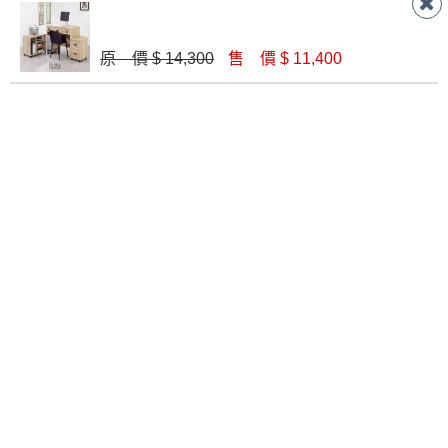
形，我們需酌收退貨運費。
百貨公司配送暫無法配合開店前、閉店後時段，並送
門市據點
如欲放置營業場所及公開場合之商品則無享
至百貨公司卸貨區為限，恕無法送至指定樓面。
《 如
楊梅店
南崁店
桃園店
原 價 $ 14,300
售 價 $ 11,400
有商品一年保固之服務。
遇百貨周年慶期間，恕暫停百貨公司相關運送 》
八德店
龜山店
新竹店
無回收家具服務，若需回收家俱可聯絡當地請清潔隊
▪️
訂單成立
時請儘速於三日內完成付款，
交易恕不
高雄鳥松
回收,免付費清運專線：0800-085-717
殺價，商品均已最低價格售出
，且在特定時日會給
店
予折扣，請密切注意。
關於我們
▪️
三
日內若未接獲您的匯款或轉帳通知，商品將不
關於德新
線上型錄
忘記密碼
予保留(訂單自動取消)。
購物說明
會員登入
家具知識
▪️
無回收家具服務，若需回收家具可聯絡當地請清
我要報修
加入會員
家具誠實
潔隊回收,免付費清運專線：0800-085-717。
哥
直接購買
加入好友
加入購物車
電子報
訂閱電子報，可及時獲得各項最新資訊，也可透過我們的網站隨時取消訂
閱
E-mail Address
Submit