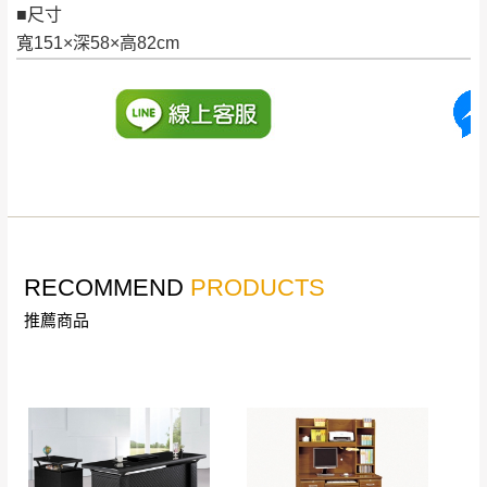
＊A108產品另收運費
地型限制(山區、鄉、鎮、村)、樓梯太小、無
■尺寸
里、新店山區、三
新北
法搬運上樓等因素，導致無法配送，
本公司
寬151×深58×高82cm
峽山區、石碇、坪
保有出貨的權利。
林、福隆、淡水山
保護物流人員的工作安全，賣家無提供吊掛
區、北投湖山路、
服務，若需以吊車或其他的吊掛方式吊運，
深坑山區
費用將由買方自行支付。
$ 9,000以上：免
因大型傢俱有組裝、配送的問題，並非一般
運費
快速到貨商品，無法指定特定時間送達，司
基隆
$ 9,000以下：
基隆山區
機當天到貨前皆會再與您通知，讓你不用整
NT$500元
天在家等貨，以節省您的寶貴時間。
RECOMMEND
PRODUCTS
＊A108產品另收運費
由於百貨公司配送較為不易，故暫無法配送
$ 9,000以上：免
推薦商品
至百貨公司內部。
卓蘭鎮、三灣、通
運費
霄山區、西湖、泰
苗栗
$ 9,000以下：
安鄉、大湖鄉、頭
發票寄送：
NT$500元
屋、獅潭鄉
若您選擇三聯式或索取兩聯式發票，發票將於商品
＊A108產品另收運費
完成出貨15個工作天另行寄出，另外約加上2~7個
工作天內送達，如遇國定假日將順延寄送。
配送天數：5~14天