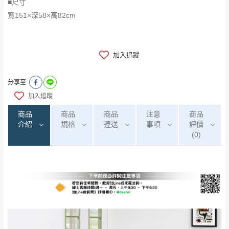
■尺寸
​​​​​​​寬151×深58×高82cm
加入追蹤
分享至
加入追蹤
商品
商品
商品
注意
商品
介紹
規格
運送
事項
評價
(0)
0
注意事項：
/5
運 費 說 明
(0)筆
由於
品項繁多，網頁無法及時更新，如有需
要購買商品，請於出發前來電或到「官方
全部
依評論高至低排列
偏遠地區
Line客服」來信確認商品是否有「現貨」與