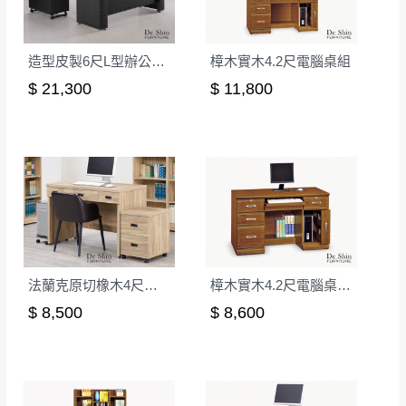
到貨時間：指定送貨日當天以電話聯絡確認
退換貨說明：
造型皮製6尺L型辦公桌組(JB015)
樟木實木4.2尺電腦桌組
若收到不良品，請於到貨日起七日內通知本
｜周（一）配送部門固定公休無送貨｜
$ 21,300
$ 11,800
公司客服人員，我們將為您更換新品，運費
皆由本站負責，所有退回及換貨之商品必須
台北市、新北市地區固定每周(三)、(日)兩天收送貨
是全新狀態且完整包裝，床墊、床包、枕頭
類產品需為未拆封狀態(請保持商品、附件、
包裝、廠商紙及所有附隨文件或資料之完整
暫無配送地區
：
彰化、南投、雲林、嘉義、台南、高
性)，若未依照上述方式處理，恕無法接受退
雄、屏東、宜蘭、 花蓮、台東、金門、馬祖、澎湖地區
貨。
（可於LINE線上詢問 →
@dershin
）
由於透過電腦螢幕選購商品，可能會因個人
電腦螢幕的設定色差或解析度等因素， 與實
法蘭克原切橡木4尺桌組(含活動櫃+主機架)(不含椅)
樟木實木4.2尺電腦桌下座(642)
際商品的顏色、質感稍有不同，如因此而需
加收說明
$ 8,500
$ 8,600
退換貨，
需自付來回運費及人資成本
，請您
訂購前詳加確認。(包含商品尺寸是否合適)。
訂購前請確認商品尺寸，大型物件因為人工
丈量，難免會有些許誤差值(約正負0.5CM)
。