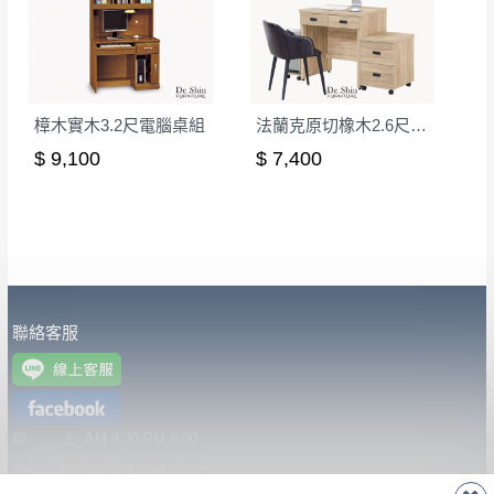
詳細尺寸以實品為主。
。
非因本公司問題而需退換貨，請於收到貨7日
其它注意事項
內通知客服人員(Line@ ID：
@dershin
)
，並
本司貨車運送如因路況不佳、天候惡劣、過於偏遠之
須保持商品全新狀態與完整包裝。鑑賞期間
樟木實木3.2尺電腦桌組
法蘭克原切橡木2.6尺桌組
山區內等，或收貨地點搬運過於困難等因素，導致無
若發生非本司因素致使之汙損破壞，恕無法
$ 9,100
$ 7,400
法順利配送，本公司除了盡最大努力完成配送外，視
辦理退換貨。
狀況保有出貨的權利。
台北市、新北市地區固定每周(三)、(日)兩天
保護物流人員的工作安全，賣家無提供吊掛服務，若
收送貨，敬請見諒！
需以吊車或其他的吊掛方式吊運，費用將由買方自行
本公司部份商品無維修服務，超過7日鑑賞
支付。
期，商品使用年限，因客人使用習慣、居家
因大型傢俱有組裝、配送的問題，並非一般快速到貨
環境不同。若屬人為因素導致商品損壞、零
聯絡客服
商品，無法指定特定時間送達，司機當天到貨前皆會
件短缺，則維修、搬運費用，需由消費者自
再與您通知，讓您不用整天在家等貨，以免浪費你的
行吸收(另事先與消費者報價，消費者同意將
寶貴時間。
會進行維修)。
如遇自然災害、政府宣布之災害警報等不可抗力情
線 上
AM 9:30-PM 6:30
到貨7日內為鑑賞期(注意:鑑賞期非試用期)，
事，而危及運送人員輸送之安全，本司得視狀況延後
門 市
AM 9:30-PM 9:30
若非商品品質瑕疵問題於鑑賞期內退貨之情
或停止運送服務。