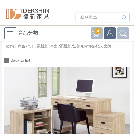
0
商品分類
Home
商品
桌子
電腦桌 | 書桌
電腦桌
法蘭克原切橡木5尺桌組
Back to list