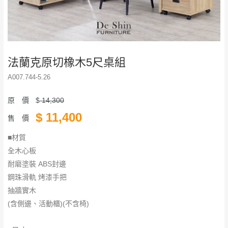
法蘭克原切橡木5尺桌組
A007.744-5.26
原 價
$
14,300
$
11,400
售 價
■材質
全木心板
耐磨塗裝 ABS封邊
鋼珠滑軌 烤漆手把
抽牆實木
(含側邊、活動櫃)(不含椅)