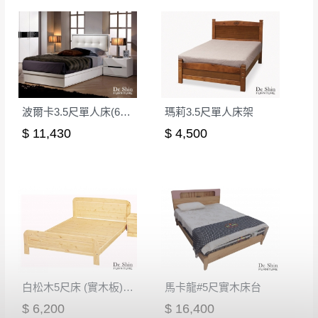
其它注意事項
內通知客服人員(Line@ ID：
@dershin
)
，並
本司貨車運送如因路況不佳、天候惡劣、過於偏遠之
須保持商品全新狀態與完整包裝。鑑賞期間
山區內等，或收貨地點搬運過於困難等因素，導致無
若發生非本司因素致使之汙損破壞，恕無法
法順利配送，本公司除了盡最大努力完成配送外，視
辦理退換貨。
狀況保有出貨的權利。
台北市、新北市地區固定每周(三)、(日)兩天
保護物流人員的工作安全，賣家無提供吊掛服務，若
波爾卡3.5尺單人床(6+7)
瑪莉3.5尺單人床架
收送貨，敬請見諒！
需以吊車或其他的吊掛方式吊運，費用將由買方自行
$ 11,430
$ 4,500
本公司部份商品無維修服務，超過7日鑑賞
支付。
期，商品使用年限，因客人使用習慣、居家
因大型傢俱有組裝、配送的問題，並非一般快速到貨
環境不同。若屬人為因素導致商品損壞、零
商品，無法指定特定時間送達，司機當天到貨前皆會
件短缺，則維修、搬運費用，需由消費者自
再與您通知，讓您不用整天在家等貨，以免浪費你的
行吸收(另事先與消費者報價，消費者同意將
寶貴時間。
會進行維修)。
如遇自然災害、政府宣布之災害警報等不可抗力情
到貨7日內為鑑賞期(注意:鑑賞期非試用期)，
事，而危及運送人員輸送之安全，本司得視狀況延後
若非商品品質瑕疵問題於鑑賞期內退貨之情
或停止運送服務。
白松木5尺床 (實木板)（不含床頭櫃）│床架
馬卡龍#5尺實木床台
形，我們需酌收退貨運費。
百貨公司配送暫無法配合開店前、閉店後時段，並送
$ 6,200
$ 16,400
如欲放置營業場所及公開場合之商品則無享
至百貨公司卸貨區為限，恕無法送至指定樓面。
《 如