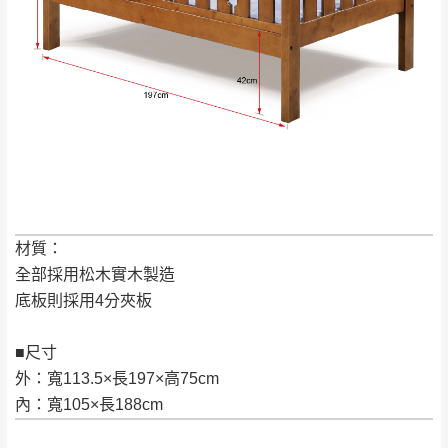
保有出貨的權利。
林、福隆、淡水山
保護物流人員的工作安全，賣家無提供吊掛
區、北投湖山路、
服務，若需以吊車或其他的吊掛方式吊運，
深坑山區
費用將由買方自行支付。
$ 9,000以上：免
因大型傢俱有組裝、配送的問題，並非一般
運費
快速到貨商品，無法指定特定時間送達，司
基隆
$ 9,000以下：
基隆山區
機當天到貨前皆會再與您通知，讓你不用整
NT$500元
天在家等貨，以節省您的寶貴時間。
＊A108產品另收運費
由於百貨公司配送較為不易，故暫無法配送
$ 9,000以上：免
至百貨公司內部。
卓蘭鎮、三灣、通
材質：
運費
霄山區、西湖、泰
全部採用松木實木製造
苗栗
$ 9,000以下：
安鄉、大湖鄉、頭
底板則採用4分夾板
發票寄送：
NT$500元
屋、獅潭鄉
若您選擇三聯式或索取兩聯式發票，發票將於商品
＊A108產品另收運費
■尺寸
完成出貨15個工作天另行寄出，另外約加上2~7個
外：寬113.5×長197×高75cm
工作天內送達，如遇國定假日將順延寄送。
配送天數：5~14天
內：寬105×長188cm
到貨時間：指定送貨日當天以電話聯絡確認
退換貨說明：