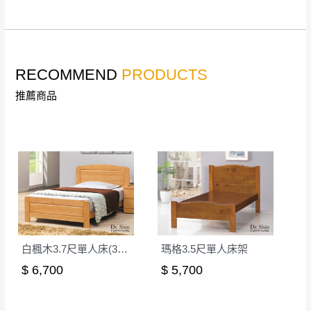
若收到不良品，請於到貨日起七日內通知本
｜周（一）配送部門固定公休無送貨｜
公司客服人員，我們將為您更換新品，運費
皆由本站負責，所有退回及換貨之商品必須
台北市、新北市地區固定每周(三)、(日)兩天收送貨
是全新狀態且完整包裝，床墊、床包、枕頭
RECOMMEND
PRODUCTS
類產品需為未拆封狀態(請保持商品、附件、
推薦商品
包裝、廠商紙及所有附隨文件或資料之完整
暫無配送地區
：
彰化、南投、雲林、嘉義、台南、高
性)，若未依照上述方式處理，恕無法接受退
雄、屏東、宜蘭、 花蓮、台東、金門、馬祖、澎湖地區
貨。
（可於LINE線上詢問 →
@dershin
）
由於透過電腦螢幕選購商品，可能會因個人
電腦螢幕的設定色差或解析度等因素， 與實
際商品的顏色、質感稍有不同，如因此而需
加收說明
退換貨，
需自付來回運費及人資成本
，請您
訂購前詳加確認。(包含商品尺寸是否合適)。
白楓木3.7尺單人床(315)│床架
瑪格3.5尺單人床架
訂購前請確認商品尺寸，大型物件因為人工
丈量，難免會有些許誤差值(約正負0.5CM)
$ 6,700
$ 5,700
。
詳細尺寸以實品為主。
。
非因本公司問題而需退換貨，請於收到貨7日