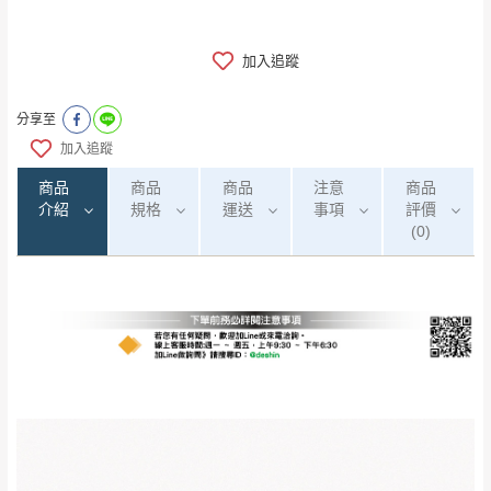
加入追蹤
分享至
加入追蹤
商品
商品
商品
注意
商品
介紹
規格
運送
事項
評價
(0)
0
注意事項：
/5
運 費 說 明
(0)筆
由於
品項繁多，網頁無法及時更新，如有需
要購買商品，請於出發前來電或到「官方
全部
依評論高至低排列
偏遠地區
Line客服」來信確認商品是否有「現貨」與
運送地
區
運送費用
「金額」。
（請先線上詢問 LINE
依評論低至高排列
只顯示附上圖片
→
@dershin
）