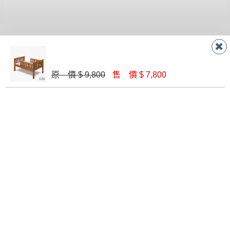
有商品一年保固之服務。
遇百貨周年慶期間，恕暫停百貨公司相關運送 》
無回收家具服務，若需回收家俱可聯絡當地請清潔隊
▪️
訂單成立
時請儘速於三日內完成付款，
交易恕不
回收,免付費清運專線：0800-085-717
殺價，商品均已最低價格售出
，且在特定時日會給
予折扣，請密切注意。
▪️
三
日內若未接獲您的匯款或轉帳通知，商品將不
聯絡客服
原 價 $ 9,800
售 價 $ 7,800
予保留(訂單自動取消)。
▪️
無回收家具服務，若需回收家具可聯絡當地請清
潔隊回收,免付費清運專線：0800-085-717。
線 上
AM 9:30-PM 6:30
門 市
AM 9:30-PM 9:30
門市據點
楊梅店
南崁店
桃園店
八德店
龜山店
新竹店
高雄鳥松
店