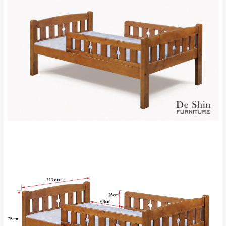
若商品價格或庫存有異常，商家有權取消訂
只顯示附上評論
單。
部分網路商品恕無法更改原設計或客製，敬請
桃園
復興鄉
見諒！
接單後二日內(不含例假日)，我們客服會與您
峨眉鄉、五峰鄉、
電話聯絡或E-Mail通知確認訂單。
橫山、北埔鄉、尖
（線上客
服 LINE →
@dershin
）
石鄉、寶山鄉山
新竹
下單前先詢問是否現貨
，若未詢問下單後無
區、新埔山區、芎
現貨我們客服會再來電或E-Mail與您聯絡
林山區、關西 玉山
免 運
（洽詢方式請搜尋 L
ine ID →
@dershin
）
里
費
運送範圍：限定北至基隆，南至苗栗，偏遠
地區恕無法提供運送 (詳見運送規章)。
台北
無
雙溪、貢寮、烏
配送範圍：
來、平溪、九份、
苗栗至基隆；其它地區暫不開放，如因特殊
石門、林口 下福
＊A108產品另收運費
地型限制(山區、鄉、鎮、村)、樓梯太小、無
里、新店山區、三
新北
法搬運上樓等因素，導致無法配送，
本公司
峽山區、石碇、坪