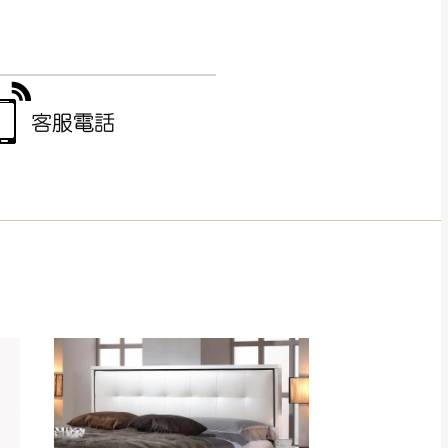
CM) 詳細尺寸以實品
in
)
，並須保持商品全新
、馬祖、澎湖地區
貨。
、居家環境不同。若屬人
先與消費者報價，消費
。
退貨之情形，我們需酌收
特定時日會給予折扣，
等因素，導致無法順利配送，
用將由買方自行支付。
17。
當天到貨前皆會再與您通知，