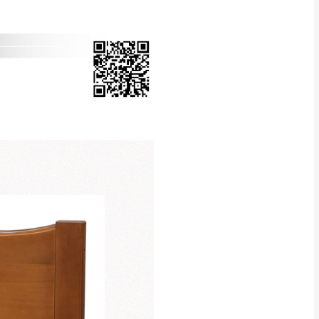
Line客服」來信確
只顯示附上圖片
只顯示附上評論
偏遠地區
客製，敬請見諒！
線上詢問 LINE →
@dershin
）
復興鄉
聯絡
五峰鄉、橫山、北埔鄉、尖石
。
鄉山區、新埔山區、芎林山區、
關西 玉山里
太小、無法搬運上樓等因
無
吊運，費用將由買方自