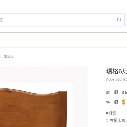
片│床頭板
瑪格6
A007.563-9.
原 價
$
5
$
售 價
■材質
1.白楊木實