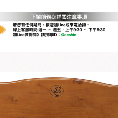
運 費 說 明
網頁無法及時更新，如有需要購買商品，請於出發前來電或到「官方
全部
依評論高至低排列
依評論低至高排列
現貨」與 「金額」。
運送費用
異常，商家有權取消訂單。
部分網路商品恕無法更改原設計或
（請先
含例假日)，我們客服會與您電話聯絡或E-Mail通知確認訂單。
E →
@dershin
）
否現貨
，若未詢問下單後無現貨我們客服會再來電或E-Mail與您
 L
ine ID →
@dershin
）
峨眉鄉、
至基隆，南至苗栗，偏遠地區恕無法提供運送 (詳見運送規章)
鄉、寶山
免 運 費
它地區暫不開放，如因特殊地型限制(山區、鄉、鎮、村)、樓梯
送，
本公司保有出貨的權利。
工作安全，賣家無提供吊掛服務，若需以吊車或其他的吊掛方式