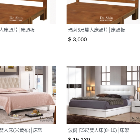
之災害警報等不可抗力情事，而危及運送人員輸送之安全，本司
開店前、閉店後時段，並送至百貨公司卸貨區為限，恕無法送至
關運送 》
人床頭片│床頭板
瑪莉5尺雙人床頭片│床頭板
家俱可聯絡當地請清潔隊回收,免付費清運專線：0800-085-71
$ 3,000
雙人床(米黃布)│床架
波爾卡5尺雙人床(8+10)│床架
$ 15,130