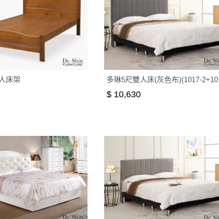
人床架
多琳5
$ 10,630