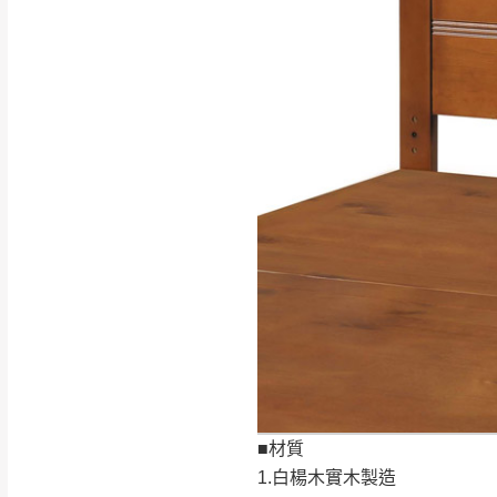
行支付。
新北
因大型傢俱有組
會再與您通知，
由於百貨公司配
基隆
發票寄送：
若您選擇三聯式或索取
送達，如遇國定假日將
苗栗
退換貨說明：
若收到不良品，
所有退回及換貨
品、附件、包裝
由於透過電腦螢
質感稍有不同，
■材質
是否合適)。
1.白楊木實木製造