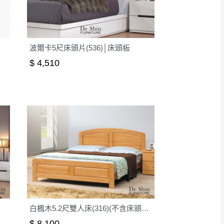
得視狀況延後或停止運送服
指定樓面。
《 如遇百貨周年慶
波爾卡5尺床頭片(536)│床頭板
7
$ 4,510
白楓木5.2尺雙人床(316)(不含床頭櫃)│床架
$ 8,100