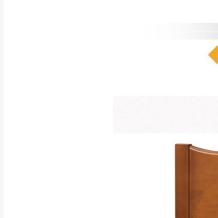
注意事項：
0
由於
品項繁多，
/5
(0)筆
認商品是否有「
運送地
區
若商品價格或庫存有
接單後二日內(不
（線上客
服 LIN
桃園
下單前先詢問是
（洽詢方式請搜尋
運送範圍：限定北
新竹
配送範圍：
苗栗至基隆；其
台北
素，導致無法配
保護物流人員的