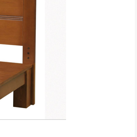
貢寮、烏來、平溪、九份、石
下福里、新店山區、三峽山區、
達，司機當天到貨前皆
林、福隆、淡水山區、北投湖山
路、深坑山區
基隆山區
加上2~7個工作天內
三灣、通霄山區、西湖、泰安
、大湖鄉、頭屋、獅潭鄉
，運費皆由本站負責，
未拆封狀態(請保持商
理，恕無法接受退貨。
 與實際商品的顏色、
加確認。(包含商品尺寸