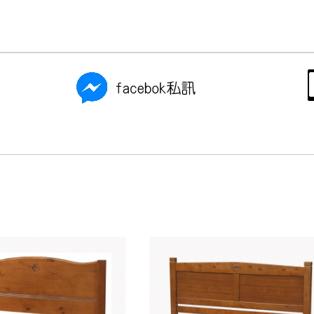
尺寸，大型物件因為人工丈量，難免會有些許誤差值(約正負0.5
需退換貨，請於收到貨7日內通知客服人員(Line@ ID：
@dersh
投、雲林、嘉義、台南、高雄、屏東、宜蘭、 花蓮、台東、金門
。鑑賞期間若發生非本司因素致使之汙損破壞，恕無法辦理退換
ershin
）
區固定每周(三)、(日)兩天收送貨，敬請見諒！
無維修服務，超過7日鑑賞期，商品使用年限，因客人使用習慣
損壞、零件短缺，則維修、搬運費用，需由消費者自行吸收(另事
修)。
賞期(注意:鑑賞期非試用期)，若非商品品質瑕疵問題於鑑賞期內
。
所及公開場合之商品則無享有商品一年保固之服務。
三日內完成付款，
交易恕不殺價，商品均已最低價格售出
，且在
佳、天候惡劣、過於偏遠之山區內等，或收貨地點搬運過於困難
成配送外，視狀況保有出貨的權利。
款或轉帳通知，商品將不予保留(訂單自動取消)。
，賣家無提供吊掛服務，若需以吊車或其他的吊掛方式吊運，費
收家具可聯絡當地請清潔隊回收,免付費清運專線：0800-085-7
的問題，並非一般快速到貨商品，無法指定特定時間送達，司機
以免浪費你的寶貴時間。