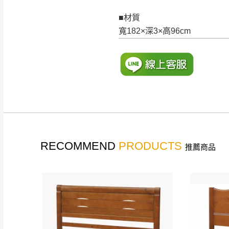
訂購前請確認商品
■材質
為主。
寬182×深3×高96cm
暫無配送地區
非因本公司問題而
：
彰化、南
（可於LINE線上詢問 →
狀態與完整包裝
@d
台北市、新北市地
本公司部份商品
加收說明
為因素導致商品
者同意將會進行維
到貨7日內為鑑
退貨運費。
如欲放置營業場
RECOMMEND
PRODUCTS
推薦商品
其它注意事項
▪️
訂單成立
時請儘速於
本司貨車運送如因路況不
請密切注意。
本公司除了盡最大努力完
▪️
三
日內若未接獲您的匯
保護物流人員的工作安全
▪️
無回收家具服務，若需回
因大型傢俱有組裝、配送
讓您不用整天在家等貨，