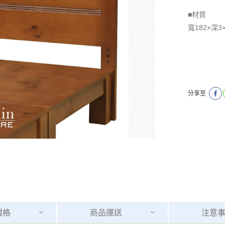
■材質
寬182×深3
分享至
規格
商品
運送
注意