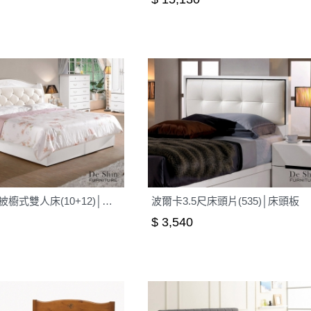
諾維雅5尺被櫥式雙人床(10+12)│床架
波爾卡3.5尺床頭片(535)│床頭板
$ 3,540