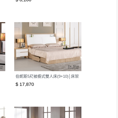
伯妮斯5尺被櫥式雙人床(9+10)│床架
$ 17,870