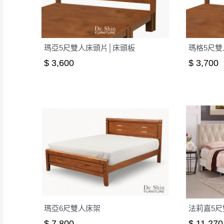
如遇自然災害、政府宣布
務。
百貨公司配送暫無法配合
期間，恕暫停百貨公司相
瑪亞5尺雙人床頭片│床頭板
瑪格5尺雙
無回收家具服務，若需回收
$ 3,600
$ 3,700
瑪亞6尺雙人床架
法莉嘉5尺
$ 7,800
$ 11,270