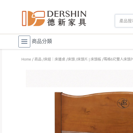
商品分類
Home
商品
床組｜床邊桌
床頭
床頭片 | 床頭板
瑪格6尺雙人床頭