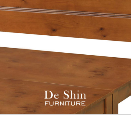
雙溪、
門、林口 
＊A108產品另收運費
裝、配送的問題，並非一般快速到貨商品，無法指定特定時間送
石碇、坪
讓你不用整天在家等貨，以節省您的寶貴時間。
送較為不易，故暫無法配送至百貨公司內部。
$ 9,000以上：免運費
$ 9,000以下：NT$500元
＊A108產品另收運費
兩聯式發票，發票將於商品完成出貨15個工作天另行寄出，另外約
$ 9,000以上：免運費
卓蘭鎮、
順延寄送。
$ 9,000以下：NT$500元
鄉
＊A108產品另收運費
請於到貨日起七日內通知本公司客服人員，我們將為您更換新品
配送天數：5~14天
之商品必須是全新狀態且完整包裝，床墊、床包、枕頭類產品需為
到貨時間：指定送貨日當天以電話聯絡確認
、廠商紙及所有附隨文件或資料之完整性)，若未依照上述方式處
幕選購商品，可能會因個人電腦螢幕的設定色差或解析度等因素，
｜周（一）配送部門固定公休無送貨｜
如因此而需退換貨，
需自付來回運費及人資成本
，請您訂購前詳
台北市、新北市地區固定每周(三)、(日)兩天收送貨