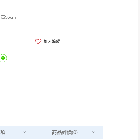
×高96cm
加入追蹤
事項
商品
評價(0)