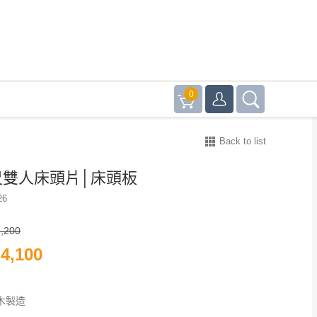
0
Back to list
尺雙人床頭片│床頭板
26
,200
4,100
木製造