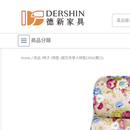
商品分類
Home
商品
椅子
椅墊
緹花布單人椅墊(356)(雙凸)