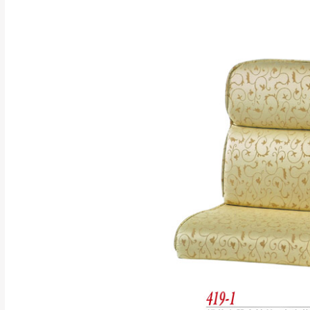
訂購前請確認商品
為主。
暫無配送地區
非因本公司問題而
：
彰化、南
（可於LINE線上詢問 →
狀態與完整包裝
@d
台北市、新北市地
本公司部份商品
加收說明
為因素導致商品
者同意將會進行維
到貨7日內為鑑
退貨運費。
如欲放置營業場
其它注意事項
▪️
訂單成立
時請儘速於
本司貨車運送如因路況不
請密切注意。
本公司除了盡最大努力完
▪️
三
日內若未接獲您的匯
保護物流人員的工作安全
▪️
無回收家具服務，若需回
因大型傢俱有組裝、配送
讓您不用整天在家等貨，