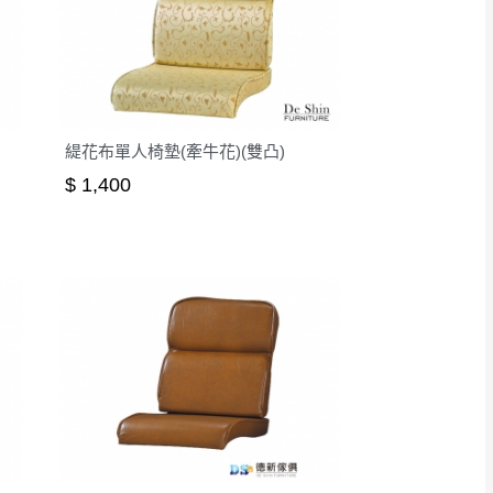
緹花布單人椅墊(牽牛花)(雙凸)
$ 1,400