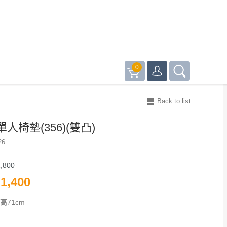
0
Back to list
人椅墊(356)(雙凸)
26
,800
1,400
x高71cm