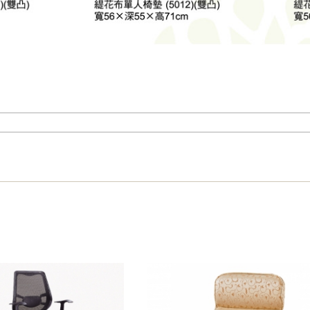
之災害警報等不可抗力情事，而危及運送人員輸送之安全，本司
開店前、閉店後時段，並送至百貨公司卸貨區為限，恕無法送至
關運送 》
家俱可聯絡當地請清潔隊回收,免付費清運專線：0800-085-71