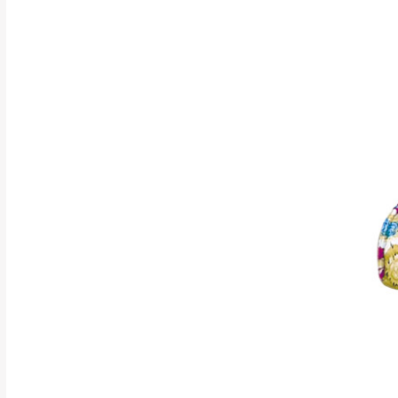
行支付。
新北
因大型傢俱有組
會再與您通知，
由於百貨公司配
基隆
發票寄送：
若您選擇三聯式或索取
送達，如遇國定假日將
苗栗
退換貨說明：
若收到不良品，
所有退回及換貨
品、附件、包裝
由於透過電腦螢
質感稍有不同，
是否合適)。