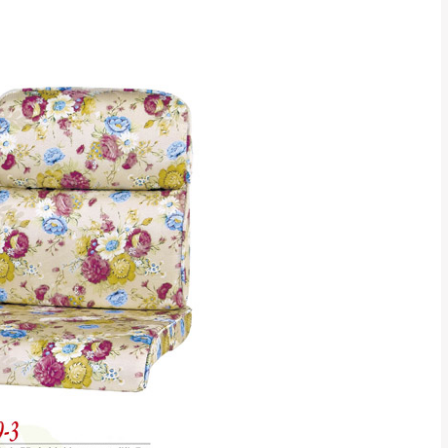
CM) 詳細尺寸以實品
in
)
，並須保持商品全新
、馬祖、澎湖地區
貨。
、居家環境不同。若屬人
先與消費者報價，消費
。
退貨之情形，我們需酌收
特定時日會給予折扣，
等因素，導致無法順利配送，
用將由買方自行支付。
17。
當天到貨前皆會再與您通知，