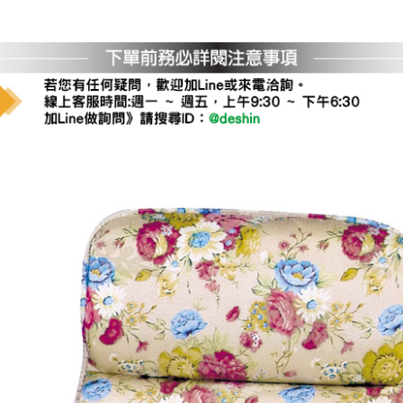
運 費 說 明
網頁無法及時更新，如有需要購買商品，請於出發前來電或到「官方
全部
依評論高至低排列
依評論低至高排列
現貨」與 「金額」。
運送費用
異常，商家有權取消訂單。
部分網路商品恕無法更改原設計或
（請先
含例假日)，我們客服會與您電話聯絡或E-Mail通知確認訂單。
E →
@dershin
）
否現貨
，若未詢問下單後無現貨我們客服會再來電或E-Mail與您
 L
ine ID →
@dershin
）
峨眉鄉、
至基隆，南至苗栗，偏遠地區恕無法提供運送 (詳見運送規章)
鄉、寶山
免 運 費
它地區暫不開放，如因特殊地型限制(山區、鄉、鎮、村)、樓梯
送，
本公司保有出貨的權利。
工作安全，賣家無提供吊掛服務，若需以吊車或其他的吊掛方式