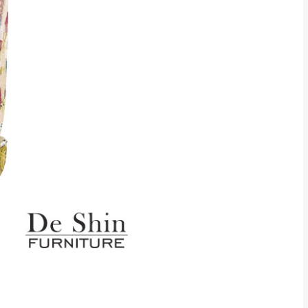
貢寮、烏來、平溪、九份、石
下福里、新店山區、三峽山區、
達，司機當天到貨前皆
林、福隆、淡水山區、北投湖山
路、深坑山區
基隆山區
加上2~7個工作天內
三灣、通霄山區、西湖、泰安
、大湖鄉、頭屋、獅潭鄉
，運費皆由本站負責，
未拆封狀態(請保持商
理，恕無法接受退貨。
 與實際商品的顏色、
加確認。(包含商品尺寸