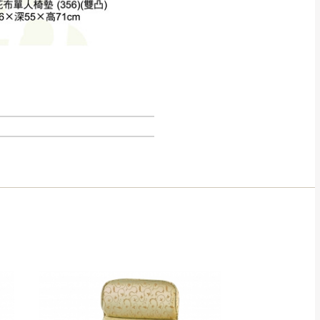
得視狀況延後或停止運送服
指定樓面。
《 如遇百貨周年慶
7