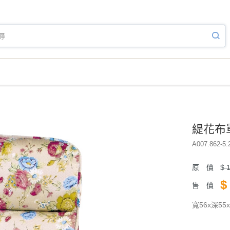
緹花布單
A007.862-5.
原 價
$
1
$
售 價
寬56x深55