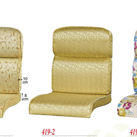
尺寸，大型物件因為人工丈量，難免會有些許誤差值(約正負0.5
需退換貨，請於收到貨7日內通知客服人員(Line@ ID：
@dersh
投、雲林、嘉義、台南、高雄、屏東、宜蘭、 花蓮、台東、金門
。鑑賞期間若發生非本司因素致使之汙損破壞，恕無法辦理退換
ershin
）
區固定每周(三)、(日)兩天收送貨，敬請見諒！
無維修服務，超過7日鑑賞期，商品使用年限，因客人使用習慣
損壞、零件短缺，則維修、搬運費用，需由消費者自行吸收(另事
修)。
賞期(注意:鑑賞期非試用期)，若非商品品質瑕疵問題於鑑賞期內
。
所及公開場合之商品則無享有商品一年保固之服務。
三日內完成付款，
交易恕不殺價，商品均已最低價格售出
，且在
佳、天候惡劣、過於偏遠之山區內等，或收貨地點搬運過於困難
成配送外，視狀況保有出貨的權利。
款或轉帳通知，商品將不予保留(訂單自動取消)。
，賣家無提供吊掛服務，若需以吊車或其他的吊掛方式吊運，費
收家具可聯絡當地請清潔隊回收,免付費清運專線：0800-085-7
的問題，並非一般快速到貨商品，無法指定特定時間送達，司機
以免浪費你的寶貴時間。