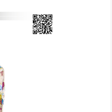
Line客服」來信確
只顯示附上圖片
只顯示附上評論
偏遠地區
客製，敬請見諒！
線上詢問 LINE →
@dershin
）
復興鄉
聯絡
五峰鄉、橫山、北埔鄉、尖石
。
鄉山區、新埔山區、芎林山區、
關西 玉山里
太小、無法搬運上樓等因
無
吊運，費用將由買方自