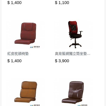
收送貨，敬請見諒！
$ 1,400
$ 1,100
需以吊車或其他的吊掛方式吊運，費用將由買方自行
本公司部份商品無維修服務，超過7日鑑賞
支付。
期，商品使用年限，因客人使用習慣、居家
因大型傢俱有組裝、配送的問題，並非一般快速到貨
環境不同。若屬人為因素導致商品損壞、零
商品，無法指定特定時間送達，司機當天到貨前皆會
件短缺，則維修、搬運費用，需由消費者自
再與您通知，讓您不用整天在家等貨，以免浪費你的
行吸收(另事先與消費者報價，消費者同意將
寶貴時間。
會進行維修)。
如遇自然災害、政府宣布之災害警報等不可抗力情
到貨7日內為鑑賞期(注意:鑑賞期非試用期)，
事，而危及運送人員輸送之安全，本司得視狀況延後
若非商品品質瑕疵問題於鑑賞期內退貨之情
紅皮枕頭椅墊
高背藍網獨立筒坐墊辦公椅(紅色)
或停止運送服務。
形，我們需酌收退貨運費。
$ 1,400
$ 3,900
百貨公司配送暫無法配合開店前、閉店後時段，並送
如欲放置營業場所及公開場合之商品則無享
至百貨公司卸貨區為限，恕無法送至指定樓面。
《 如
有商品一年保固之服務。
遇百貨周年慶期間，恕暫停百貨公司相關運送 》
無回收家具服務，若需回收家俱可聯絡當地請清潔隊
▪️
訂單成立
時請儘速於三日內完成付款，
交易恕不
回收,免付費清運專線：0800-085-717
殺價，商品均已最低價格售出
，且在特定時日會給
予折扣，請密切注意。
▪️
三
日內若未接獲您的匯款或轉帳通知，商品將不