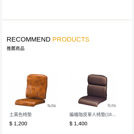
機當天到貨前皆會再與您通知，讓你不用整
NT$500元
天在家等貨，以節省您的寶貴時間。
＊A108產品另收運費
由於百貨公司配送較為不易，故暫無法配送
$ 9,000以上：免
至百貨公司內部。
卓蘭鎮、三灣、通
運費
霄山區、西湖、泰
RECOMMEND
PRODUCTS
苗栗
$ 9,000以下：
安鄉、大湖鄉、頭
發票寄送：
NT$500元
推薦商品
屋、獅潭鄉
若您選擇三聯式或索取兩聯式發票，發票將於商品
＊A108產品另收運費
完成出貨15個工作天另行寄出，另外約加上2~7個
工作天內送達，如遇國定假日將順延寄送。
配送天數：5~14天
到貨時間：指定送貨日當天以電話聯絡確認
退換貨說明：
若收到不良品，請於到貨日起七日內通知本
｜周（一）配送部門固定公休無送貨｜
公司客服人員，我們將為您更換新品，運費
皆由本站負責，所有退回及換貨之商品必須
台北市、新北市地區固定每周(三)、(日)兩天收送貨
土黃色椅墊
編織咖皮單人椅墊(188)(雙凸)
是全新狀態且完整包裝，床墊、床包、枕頭
$ 1,200
$ 1,400
類產品需為未拆封狀態(請保持商品、附件、
包裝、廠商紙及所有附隨文件或資料之完整
暫無配送地區
：
彰化、南投、雲林、嘉義、台南、高