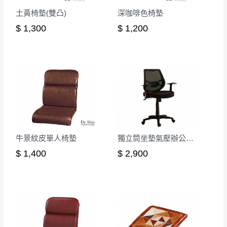
予保留(訂單自動取消)。
土黃椅墊(雙凸)
深咖啡色椅墊
▪️
無回收家具服務，若需回收家具可聯絡當地請清
$ 1,300
$ 1,200
潔隊回收,免付費清運專線：0800-085-717。
牛景紋皮單人椅墊
獨立筒坐墊氣壓辦公椅(紅色)
$ 1,400
$ 2,900