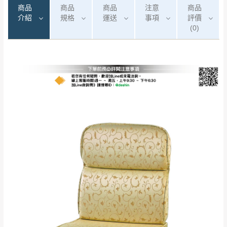
商品
商品
商品
注意
商品
介紹
規格
運送
事項
評價
(0)
0
注意事項：
/5
運 費 說 明
(0)筆
由於
品項繁多，網頁無法及時更新，如有需
要購買商品，請於出發前來電或到「官方
全部
依評論高至低排列
偏遠地區
Line客服」來信確認商品是否有「現貨」與
運送地
區
運送費用
「金額」。
（請先線上詢問 LINE
依評論低至高排列
只顯示附上圖片
→
@dershin
）
若商品價格或庫存有異常，商家有權取消訂
只顯示附上評論
單。
部分網路商品恕無法更改原設計或客製，敬請
桃園
復興鄉
見諒！
接單後二日內(不含例假日)，我們客服會與您
峨眉鄉、五峰鄉、
電話聯絡或E-Mail通知確認訂單。
橫山、北埔鄉、尖
（線上客
服 LINE →
@dershin
）