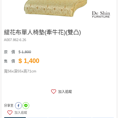
緹花布單人椅墊(牽牛花)(雙凸)
A007.862-6.26
原 價
$
1,800
$
1,400
售 價
寬56x深55x高71cm
加入追蹤
分享至
加入追蹤