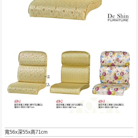
石鄉、寶山鄉山
新竹
下單前先詢問是否現貨
，若未詢問下單後無
區、新埔山區、芎
現貨我們客服會再來電或E-Mail與您聯絡
林山區、關西 玉山
免 運
（洽詢方式請搜尋 L
ine ID →
@dershin
）
里
費
運送範圍：限定北至基隆，南至苗栗，偏遠
地區恕無法提供運送 (詳見運送規章)。
台北
無
雙溪、貢寮、烏
配送範圍：
來、平溪、九份、
苗栗至基隆；其它地區暫不開放，如因特殊
石門、林口 下福
＊A108產品另收運費
地型限制(山區、鄉、鎮、村)、樓梯太小、無
里、新店山區、三
新北
法搬運上樓等因素，導致無法配送，
本公司
峽山區、石碇、坪
保有出貨的權利。
林、福隆、淡水山
保護物流人員的工作安全，賣家無提供吊掛
區、北投湖山路、
服務，若需以吊車或其他的吊掛方式吊運，
深坑山區
費用將由買方自行支付。
$ 9,000以上：免
因大型傢俱有組裝、配送的問題，並非一般
運費
寬56x深55x高71cm
快速到貨商品，無法指定特定時間送達，司
基隆
$ 9,000以下：
基隆山區