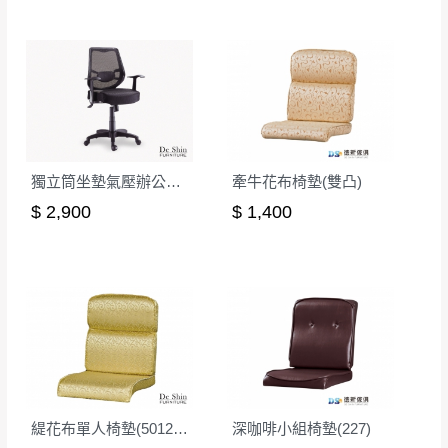
性)，若未依照上述方式處理，恕無法接受退
雄、屏東、宜蘭、 花蓮、台東、金門、馬祖、澎湖地區
貨。
（可於LINE線上詢問 →
@dershin
）
由於透過電腦螢幕選購商品，可能會因個人
電腦螢幕的設定色差或解析度等因素， 與實
際商品的顏色、質感稍有不同，如因此而需
加收說明
退換貨，
需自付來回運費及人資成本
，請您
訂購前詳加確認。(包含商品尺寸是否合適)。
獨立筒坐墊氣壓辦公椅(黑色)
牽牛花布椅墊(雙凸)
訂購前請確認商品尺寸，大型物件因為人工
$ 2,900
$ 1,400
丈量，難免會有些許誤差值(約正負0.5CM)
。
詳細尺寸以實品為主。
。
非因本公司問題而需退換貨，請於收到貨7日
其它注意事項
內通知客服人員(Line@ ID：
@dershin
)
，並
本司貨車運送如因路況不佳、天候惡劣、過於偏遠之
須保持商品全新狀態與完整包裝。鑑賞期間
山區內等，或收貨地點搬運過於困難等因素，導致無
若發生非本司因素致使之汙損破壞，恕無法
法順利配送，本公司除了盡最大努力完成配送外，視
辦理退換貨。
狀況保有出貨的權利。
台北市、新北市地區固定每周(三)、(日)兩天
緹花布單人椅墊(5012)(雙凸)
深咖啡小組椅墊(227)
保護物流人員的工作安全，賣家無提供吊掛服務，若