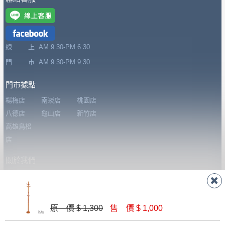
台北市、新北市地區固定每周(三)、(日)兩天
保護物流人員的工作安全，賣家無提供吊掛服務，若
收送貨，敬請見諒！
需以吊車或其他的吊掛方式吊運，費用將由買方自行
本公司部份商品無維修服務，超過7日鑑賞
支付。
期，商品使用年限，因客人使用習慣、居家
線 上
AM 9:30-PM 6:30
因大型傢俱有組裝、配送的問題，並非一般快速到貨
環境不同。若屬人為因素導致商品損壞、零
門 市
AM 9:30-PM 9:30
商品，無法指定特定時間送達，司機當天到貨前皆會
件短缺，則維修、搬運費用，需由消費者自
再與您通知，讓您不用整天在家等貨，以免浪費你的
行吸收(另事先與消費者報價，消費者同意將
門市據點
寶貴時間。
會進行維修)。
楊梅店
南崁店
桃園店
如遇自然災害、政府宣布之災害警報等不可抗力情
到貨7日內為鑑賞期(注意:鑑賞期非試用期)，
八德店
龜山店
新竹店
事，而危及運送人員輸送之安全，本司得視狀況延後
若非商品品質瑕疵問題於鑑賞期內退貨之情
高雄鳥松
或停止運送服務。
形，我們需酌收退貨運費。
店
百貨公司配送暫無法配合開店前、閉店後時段，並送
如欲放置營業場所及公開場合之商品則無享
至百貨公司卸貨區為限，恕無法送至指定樓面。
《 如
關於我們
有商品一年保固之服務。
遇百貨周年慶期間，恕暫停百貨公司相關運送 》
關於德新
線上型錄
忘記密碼
無回收家具服務，若需回收家俱可聯絡當地請清潔隊
▪️
訂單成立
時請儘速於三日內完成付款，
交易恕不
購物說明
會員登入
家具知識
回收,免付費清運專線：0800-085-717
殺價，商品均已最低價格售出
，且在特定時日會給
我要報修
加入會員
家具誠實
原 價 $ 1,300
售 價 $ 1,000
予折扣，請密切注意。
哥