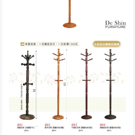
（線上客
服 LINE →
@dershin
）
石鄉、寶山鄉山
新竹
下單前先詢問是否現貨
，若未詢問下單後無
區、新埔山區、芎
現貨我們客服會再來電或E-Mail與您聯絡
林山區、關西 玉山
免 運
（洽詢方式請搜尋 L
ine ID →
@dershin
）
里
費
運送範圍：限定北至基隆，南至苗栗，偏遠
地區恕無法提供運送 (詳見運送規章)。
台北
無
雙溪、貢寮、烏
配送範圍：
來、平溪、九份、
苗栗至基隆；其它地區暫不開放，如因特殊
石門、林口 下福
＊A108產品另收運費
地型限制(山區、鄉、鎮、村)、樓梯太小、無
里、新店山區、三
新北
法搬運上樓等因素，導致無法配送，
本公司
峽山區、石碇、坪
保有出貨的權利。
林、福隆、淡水山
保護物流人員的工作安全，賣家無提供吊掛
區、北投湖山路、
服務，若需以吊車或其他的吊掛方式吊運，
深坑山區
費用將由買方自行支付。
$ 9,000以上：免
因大型傢俱有組裝、配送的問題，並非一般
運費