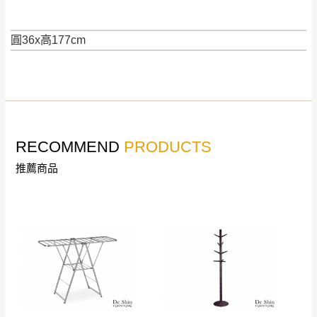
快速到貨商品，無法指定特定時間送達，司
基隆
$ 9,000以下：
基隆山區
機當天到貨前皆會再與您通知，讓你不用整
NT$500元
圓36x高177cm
天在家等貨，以節省您的寶貴時間。
＊A108產品另收運費
由於百貨公司配送較為不易，故暫無法配送
$ 9,000以上：免
至百貨公司內部。
卓蘭鎮、三灣、通
運費
霄山區、西湖、泰
苗栗
$ 9,000以下：
安鄉、大湖鄉、頭
發票寄送：
NT$500元
屋、獅潭鄉
RECOMMEND
PRODUCTS
若您選擇三聯式或索取兩聯式發票，發票將於商品
＊A108產品另收運費
完成出貨15個工作天另行寄出，另外約加上2~7個
推薦商品
工作天內送達，如遇國定假日將順延寄送。
配送天數：5~14天
到貨時間：指定送貨日當天以電話聯絡確認
退換貨說明：
若收到不良品，請於到貨日起七日內通知本
｜周（一）配送部門固定公休無送貨｜
公司客服人員，我們將為您更換新品，運費
皆由本站負責，所有退回及換貨之商品必須
台北市、新北市地區固定每周(三)、(日)兩天收送貨
是全新狀態且完整包裝，床墊、床包、枕頭
類產品需為未拆封狀態(請保持商品、附件、