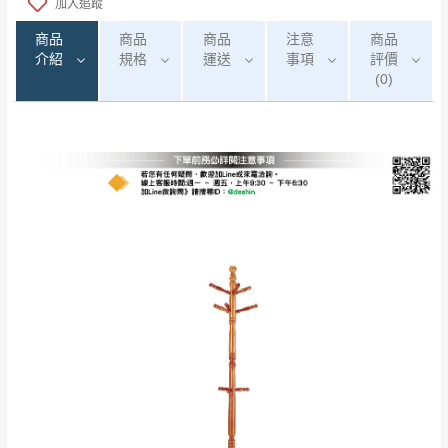
加入追蹤
商品
商品
商品
注意
商品
介紹
規格
運送
事項
評價
(0)
0
注意事項：
/5
運 費 說 明
(0)筆
由於
品項繁多，網頁無法及時更新，如有需
要購買商品，請於出發前來電或到「官方
全部
依評論高至低排列
偏遠地區
Line客服」來信確認商品是否有「現貨」與
運送地
區
運送費用
「金額」。
（請先線上詢問 LINE
依評論低至高排列
只顯示附上圖片
→
@dershin
）
若商品價格或庫存有異常，商家有權取消訂
只顯示附上評論
單。
部分網路商品恕無法更改原設計或客製，敬請
桃園
復興鄉
見諒！
接單後二日內(不含例假日)，我們客服會與您
峨眉鄉、五峰鄉、
電話聯絡或E-Mail通知確認訂單。
橫山、北埔鄉、尖