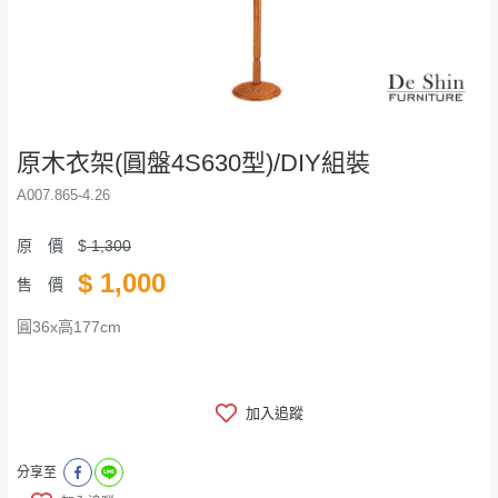
原木衣架(圓盤4S630型)/DIY組裝
A007.865-4.26
原 價
$
1,300
$
1,000
售 價
圓36x高177cm
加入追蹤
分享至