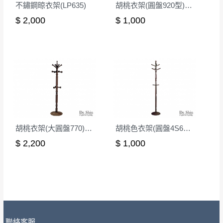
不鏽鋼晾衣架(LP635)
胡桃衣架(圓盤920型)/DIY組裝
包裝、廠商紙及所有附隨文件或資料之完整
暫無配送地區
：
彰化、南投、雲林、嘉義、台南、高
$ 2,000
$ 1,000
性)，若未依照上述方式處理，恕無法接受退
雄、屏東、宜蘭、 花蓮、台東、金門、馬祖、澎湖地區
貨。
（可於LINE線上詢問 →
@dershin
）
由於透過電腦螢幕選購商品，可能會因個人
電腦螢幕的設定色差或解析度等因素， 與實
際商品的顏色、質感稍有不同，如因此而需
加收說明
退換貨，
需自付來回運費及人資成本
，請您
訂購前詳加確認。(包含商品尺寸是否合適)。
訂購前請確認商品尺寸，大型物件因為人工
丈量，難免會有些許誤差值(約正負0.5CM)
胡桃衣架(大圓盤770)/DIY組裝
胡桃色衣架(圓盤4S630型)/DIY組裝
。
詳細尺寸以實品為主。
$ 2,200
$ 1,000
。
非因本公司問題而需退換貨，請於收到貨7日
其它注意事項
內通知客服人員(Line@ ID：
@dershin
)
，並
本司貨車運送如因路況不佳、天候惡劣、過於偏遠之
須保持商品全新狀態與完整包裝。鑑賞期間
山區內等，或收貨地點搬運過於困難等因素，導致無
若發生非本司因素致使之汙損破壞，恕無法
法順利配送，本公司除了盡最大努力完成配送外，視
辦理退換貨。
狀況保有出貨的權利。
聯絡客服