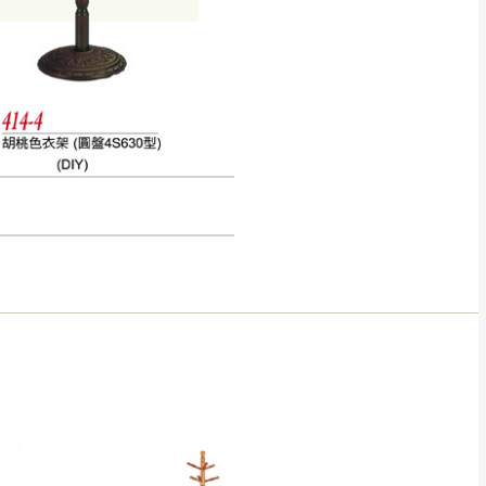
得視狀況延後或停止運送服
指定樓面。
《 如遇百貨周年慶
7