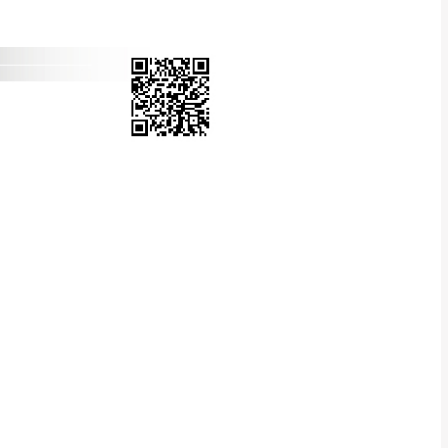
Line客服」來信確
只顯示附上圖片
只顯示附上評論
偏遠地區
客製，敬請見諒！
線上詢問 LINE →
@dershin
）
復興鄉
聯絡
五峰鄉、橫山、北埔鄉、尖石
。
鄉山區、新埔山區、芎林山區、
關西 玉山里
太小、無法搬運上樓等因
無
吊運，費用將由買方自