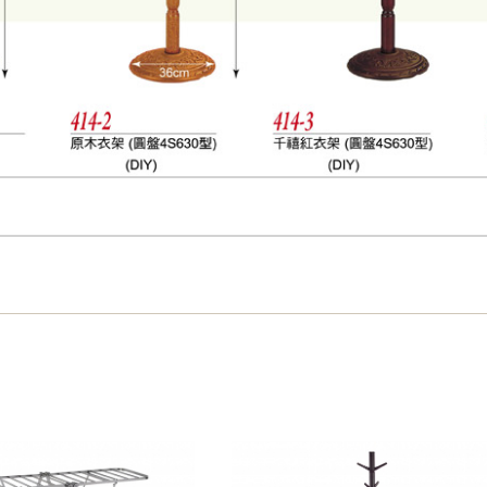
之災害警報等不可抗力情事，而危及運送人員輸送之安全，本司
開店前、閉店後時段，並送至百貨公司卸貨區為限，恕無法送至
關運送 》
家俱可聯絡當地請清潔隊回收,免付費清運專線：0800-085-71