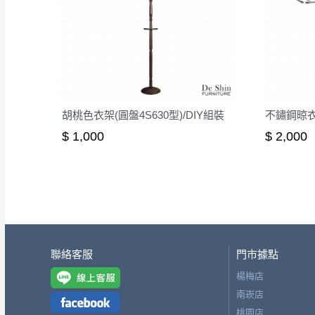
胡桃色衣架(圓盤4S630型)/DIY組裝
不鏽鋼晾衣架
$ 1,000
$ 2,000
聯絡客服
門市據點
楊梅店
南崁店
桃園店