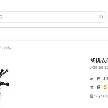
/DIY組裝
胡桃衣架
A007.865-5.
原 價
$
2
$
售 價
圓42x高17