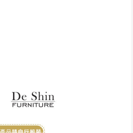
貢寮、烏來、平溪、九份、石
下福里、新店山區、三峽山區、
達，司機當天到貨前皆
林、福隆、淡水山區、北投湖山
路、深坑山區
基隆山區
加上2~7個工作天內
三灣、通霄山區、西湖、泰安
、大湖鄉、頭屋、獅潭鄉
，運費皆由本站負責，
未拆封狀態(請保持商
理，恕無法接受退貨。
 與實際商品的顏色、
加確認。(包含商品尺寸