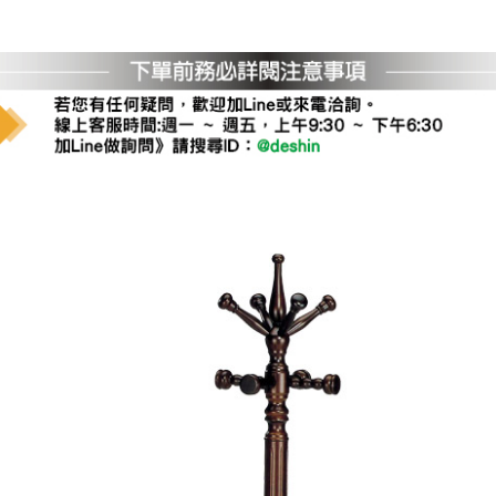
運 費 說 明
網頁無法及時更新，如有需要購買商品，請於出發前來電或到「官方
全部
依評論高至低排列
依評論低至高排列
現貨」與 「金額」。
運送費用
異常，商家有權取消訂單。
部分網路商品恕無法更改原設計或
（請先
含例假日)，我們客服會與您電話聯絡或E-Mail通知確認訂單。
E →
@dershin
）
否現貨
，若未詢問下單後無現貨我們客服會再來電或E-Mail與您
 L
ine ID →
@dershin
）
峨眉鄉、
至基隆，南至苗栗，偏遠地區恕無法提供運送 (詳見運送規章)
鄉、寶山
免 運 費
它地區暫不開放，如因特殊地型限制(山區、鄉、鎮、村)、樓梯
送，
本公司保有出貨的權利。
工作安全，賣家無提供吊掛服務，若需以吊車或其他的吊掛方式