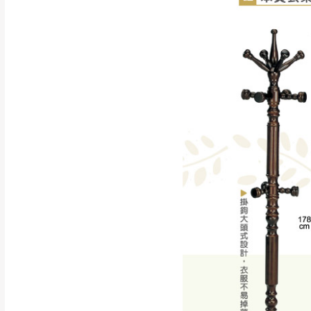
訂購前請確認商品
為主。
暫無配送地區
非因本公司問題而
：
彰化、南
（可於LINE線上詢問 →
狀態與完整包裝
@d
台北市、新北市地
本公司部份商品
加收說明
為因素導致商品
者同意將會進行維
到貨7日內為鑑
退貨運費。
如欲放置營業場
其它注意事項
▪️
訂單成立
時請儘速於
本司貨車運送如因路況不
請密切注意。
本公司除了盡最大努力完
▪️
三
日內若未接獲您的匯
保護物流人員的工作安全
▪️
無回收家具服務，若需回
因大型傢俱有組裝、配送
讓您不用整天在家等貨，