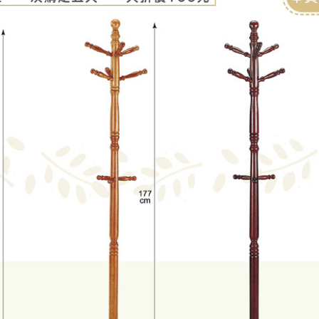
尺寸，大型物件因為人工丈量，難免會有些許誤差值(約正負0.5
需退換貨，請於收到貨7日內通知客服人員(Line@ ID：
@dersh
投、雲林、嘉義、台南、高雄、屏東、宜蘭、 花蓮、台東、金門
。鑑賞期間若發生非本司因素致使之汙損破壞，恕無法辦理退換
ershin
）
區固定每周(三)、(日)兩天收送貨，敬請見諒！
無維修服務，超過7日鑑賞期，商品使用年限，因客人使用習慣
損壞、零件短缺，則維修、搬運費用，需由消費者自行吸收(另事
修)。
賞期(注意:鑑賞期非試用期)，若非商品品質瑕疵問題於鑑賞期內
。
所及公開場合之商品則無享有商品一年保固之服務。
三日內完成付款，
交易恕不殺價，商品均已最低價格售出
，且在
佳、天候惡劣、過於偏遠之山區內等，或收貨地點搬運過於困難
成配送外，視狀況保有出貨的權利。
款或轉帳通知，商品將不予保留(訂單自動取消)。
，賣家無提供吊掛服務，若需以吊車或其他的吊掛方式吊運，費
收家具可聯絡當地請清潔隊回收,免付費清運專線：0800-085-7
的問題，並非一般快速到貨商品，無法指定特定時間送達，司機
以免浪費你的寶貴時間。