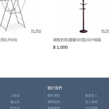
(LP635)
胡桃衣架(圓盤920型)/DIY組裝
$ 1,000
關於我們
八德店
關於德新
會員登入
龜山店
購物說明
加入會員
新竹店
我要報修
忘記密碼