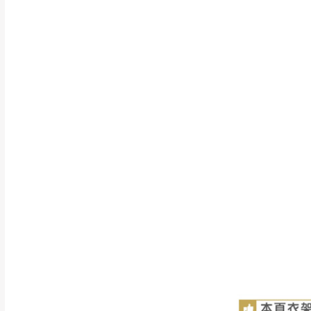
行支付。
新北
因大型傢俱有組
會再與您通知，
由於百貨公司配
基隆
發票寄送：
若您選擇三聯式或索取
送達，如遇國定假日將
苗栗
退換貨說明：
若收到不良品，
所有退回及換貨
品、附件、包裝
由於透過電腦螢
質感稍有不同，
是否合適)。