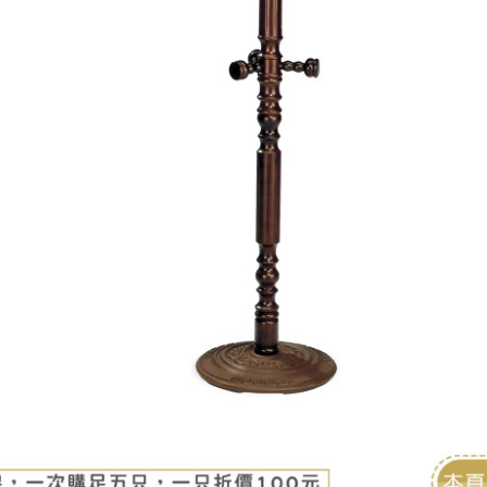
雙溪、
門、林口 
＊A108產品另收運費
裝、配送的問題，並非一般快速到貨商品，無法指定特定時間送
石碇、坪
讓你不用整天在家等貨，以節省您的寶貴時間。
送較為不易，故暫無法配送至百貨公司內部。
$ 9,000以上：免運費
$ 9,000以下：NT$500元
＊A108產品另收運費
兩聯式發票，發票將於商品完成出貨15個工作天另行寄出，另外約
$ 9,000以上：免運費
卓蘭鎮、
順延寄送。
$ 9,000以下：NT$500元
鄉
＊A108產品另收運費
請於到貨日起七日內通知本公司客服人員，我們將為您更換新品
配送天數：5~14天
之商品必須是全新狀態且完整包裝，床墊、床包、枕頭類產品需為
到貨時間：指定送貨日當天以電話聯絡確認
、廠商紙及所有附隨文件或資料之完整性)，若未依照上述方式處
幕選購商品，可能會因個人電腦螢幕的設定色差或解析度等因素，
｜周（一）配送部門固定公休無送貨｜
如因此而需退換貨，
需自付來回運費及人資成本
，請您訂購前詳
台北市、新北市地區固定每周(三)、(日)兩天收送貨