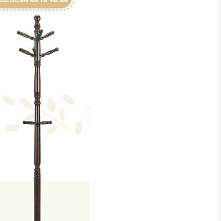
CM) 詳細尺寸以實品
in
)
，並須保持商品全新
、馬祖、澎湖地區
貨。
、居家環境不同。若屬人
先與消費者報價，消費
。
退貨之情形，我們需酌收
特定時日會給予折扣，
等因素，導致無法順利配送，
用將由買方自行支付。
17。
當天到貨前皆會再與您通知，