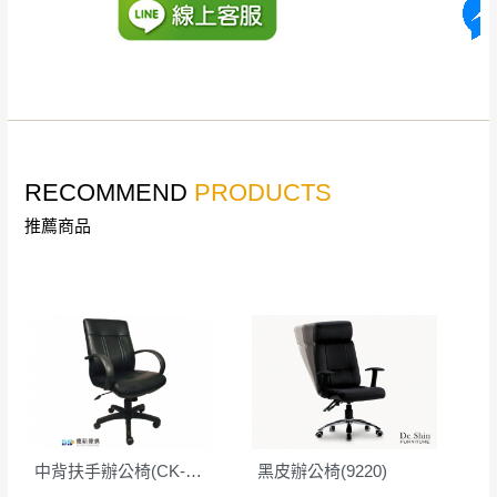
到貨時間：指定送貨日當天以電話聯絡確認
退換貨說明：
若收到不良品，請於到貨日起七日內通知本
｜周（一）配送部門固定公休無送貨｜
公司客服人員，我們將為您更換新品，運費
皆由本站負責，所有退回及換貨之商品必須
台北市、新北市地區固定每周(三)、(日)兩天收送貨
是全新狀態且完整包裝，床墊、床包、枕頭
RECOMMEND
PRODUCTS
類產品需為未拆封狀態(請保持商品、附件、
包裝、廠商紙及所有附隨文件或資料之完整
推薦商品
暫無配送地區
：
彰化、南投、雲林、嘉義、台南、高
性)，若未依照上述方式處理，恕無法接受退
雄、屏東、宜蘭、 花蓮、台東、金門、馬祖、澎湖地區
貨。
（可於LINE線上詢問 →
@dershin
）
由於透過電腦螢幕選購商品，可能會因個人
電腦螢幕的設定色差或解析度等因素， 與實
際商品的顏色、質感稍有不同，如因此而需
加收說明
退換貨，
需自付來回運費及人資成本
，請您
訂購前詳加確認。(包含商品尺寸是否合適)。
訂購前請確認商品尺寸，大型物件因為人工
中背扶手辦公椅(CK-401)
黑皮辦公椅(9220)
丈量，難免會有些許誤差值(約正負0.5CM)
。