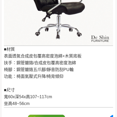
＊A108產品另收運費
地型限制(山區、鄉、鎮、村)、樓梯太小、無
里、新店山區、三
新北
法搬運上樓等因素，導致無法配送，
本公司
峽山區、石碇、坪
保有出貨的權利。
林、福隆、淡水山
保護物流人員的工作安全，賣家無提供吊掛
區、北投湖山路、
服務，若需以吊車或其他的吊掛方式吊運，
深坑山區
費用將由買方自行支付。
$ 9,000以上：免
因大型傢俱有組裝、配送的問題，並非一般
運費
■材質
快速到貨商品，無法指定特定時間送達，司
基隆
$ 9,000以下：
基隆山區
表面透氣合成皮包覆高密度泡綿+木質底板
機當天到貨前皆會再與您通知，讓你不用整
NT$500元
扶手：鋼管鍍鉻/合成皮包覆高密度泡綿
天在家等貨，以節省您的寶貴時間。
＊A108產品另收運費
椅腳：鋼管鍍鉻五爪腳/靜音防刮PU輪
由於百貨公司配送較為不易，故暫無法配送
$ 9,000以上：免
功能：椅面氣壓式升降/椅背傾仰
至百貨公司內部。
卓蘭鎮、三灣、通
運費
霄山區、西湖、泰
苗栗
$ 9,000以下：
■尺寸
安鄉、大湖鄉、頭
發票寄送：
NT$500元
寬60x深54x高107~117cm
屋、獅潭鄉
若您選擇三聯式或索取兩聯式發票，發票將於商品
＊A108產品另收運費
坐高48~56cm
完成出貨15個工作天另行寄出，另外約加上2~7個
工作天內送達，如遇國定假日將順延寄送。
配送天數：5~14天