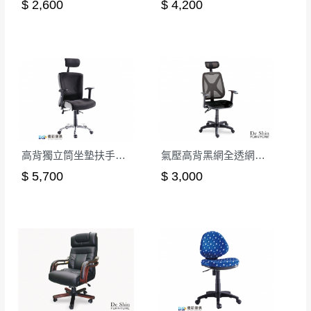
$ 2,600
$ 4,200
詳細尺寸以實品為主。
。
非因本公司問題而需退換貨，請於收到貨7日
其它注意事項
內通知客服人員(Line@ ID：
@dershin
)
，並
本司貨車運送如因路況不佳、天候惡劣、過於偏遠之
須保持商品全新狀態與完整包裝。鑑賞期間
山區內等，或收貨地點搬運過於困難等因素，導致無
若發生非本司因素致使之汙損破壞，恕無法
法順利配送，本公司除了盡最大努力完成配送外，視
辦理退換貨。
狀況保有出貨的權利。
台北市、新北市地區固定每周(三)、(日)兩天
保護物流人員的工作安全，賣家無提供吊掛服務，若
收送貨，敬請見諒！
高背獨立筒坐墊扶手辦公椅
氣壓高背黑網全透網布辦公椅
需以吊車或其他的吊掛方式吊運，費用將由買方自行
本公司部份商品無維修服務，超過7日鑑賞
$ 5,700
$ 3,000
支付。
期，商品使用年限，因客人使用習慣、居家
因大型傢俱有組裝、配送的問題，並非一般快速到貨
環境不同。若屬人為因素導致商品損壞、零
商品，無法指定特定時間送達，司機當天到貨前皆會
件短缺，則維修、搬運費用，需由消費者自
再與您通知，讓您不用整天在家等貨，以免浪費你的
行吸收(另事先與消費者報價，消費者同意將
寶貴時間。
會進行維修)。
如遇自然災害、政府宣布之災害警報等不可抗力情
到貨7日內為鑑賞期(注意:鑑賞期非試用期)，
事，而危及運送人員輸送之安全，本司得視狀況延後
若非商品品質瑕疵問題於鑑賞期內退貨之情
或停止運送服務。