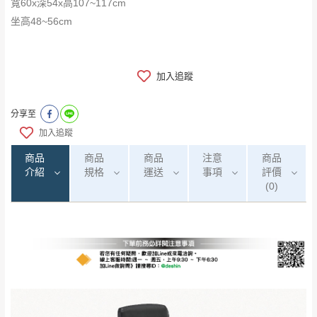
寬60x深54x高107~117cm
坐高48~56cm
加入追蹤
分享至
加入追蹤
商品
商品
商品
注意
商品
介紹
規格
運送
事項
評價
(0)
0
注意事項：
/5
運 費 說 明
(0)筆
由於
品項繁多，網頁無法及時更新，如有需
要購買商品，請於出發前來電或到「官方
全部
依評論高至低排列
偏遠地區
Line客服」來信確認商品是否有「現貨」與