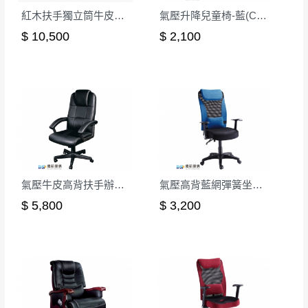
形，我們需酌收退貨運費。
百貨公司配送暫無法配合開店前、閉店後時段，並送
紅木扶手獨立筒牛皮辦公椅
氣壓升降兒童椅-藍(CK-007)
如欲放置營業場所及公開場合之商品則無享
至百貨公司卸貨區為限，恕無法送至指定樓面。
《 如
$ 10,500
$ 2,100
有商品一年保固之服務。
遇百貨周年慶期間，恕暫停百貨公司相關運送 》
無回收家具服務，若需回收家俱可聯絡當地請清潔隊
▪️
訂單成立
時請儘速於三日內完成付款，
交易恕不
回收,免付費清運專線：0800-085-717
殺價，商品均已最低價格售出
，且在特定時日會給
予折扣，請密切注意。
▪️
三
日內若未接獲您的匯款或轉帳通知，商品將不
予保留(訂單自動取消)。
▪️
無回收家具服務，若需回收家具可聯絡當地請清
氣壓牛皮高背扶手辦公椅(CK-593)
氣壓高背藍網彈簧坐墊辦公椅
潔隊回收,免付費清運專線：0800-085-717。
$ 5,800
$ 3,200