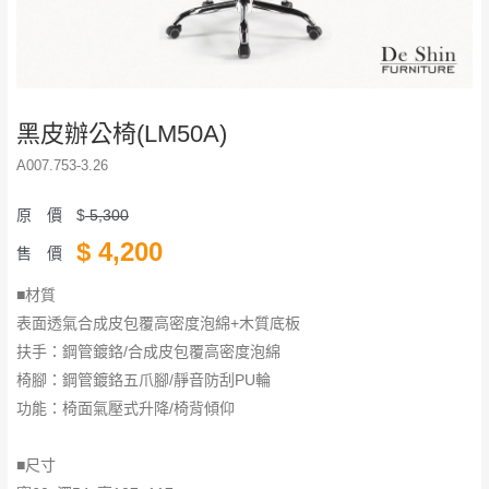
黑皮辦公椅(LM50A)
A007.753-3.26
原 價
$
5,300
$
4,200
售 價
■材質
表面透氣合成皮包覆高密度泡綿+木質底板
扶手：鋼管鍍鉻/合成皮包覆高密度泡綿
椅腳：鋼管鍍鉻五爪腳/靜音防刮PU輪
功能：椅面氣壓式升降/椅背傾仰
■尺寸