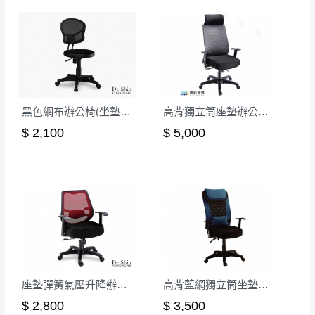
黑色網布辦公椅(坐墊PU成型泡棉)
高背獨立筒座墊辦公椅/後仰無段鎖定
$ 2,100
$ 5,000
座墊彈簧氣壓升降辦公椅-紅
高背藍網獨立筒坐墊辦公椅(藍色)
$ 2,800
$ 3,500