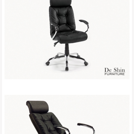
運送地
區
運送費用
「金額」。
（請先線上詢問 LINE
依評論低至高排列
只顯示附上圖片
→
@dershin
）
若商品價格或庫存有異常，商家有權取消訂
只顯示附上評論
單。
部分網路商品恕無法更改原設計或客製，敬請
桃園
復興鄉
見諒！
接單後二日內(不含例假日)，我們客服會與您
峨眉鄉、五峰鄉、
電話聯絡或E-Mail通知確認訂單。
橫山、北埔鄉、尖
（線上客
服 LINE →
@dershin
）
石鄉、寶山鄉山
新竹
下單前先詢問是否現貨
，若未詢問下單後無
區、新埔山區、芎
現貨我們客服會再來電或E-Mail與您聯絡
林山區、關西 玉山
免 運
（洽詢方式請搜尋 L
ine ID →
@dershin
）
里
費
運送範圍：限定北至基隆，南至苗栗，偏遠
地區恕無法提供運送 (詳見運送規章)。
台北
無
雙溪、貢寮、烏
配送範圍：
來、平溪、九份、
苗栗至基隆；其它地區暫不開放，如因特殊
石門、林口 下福