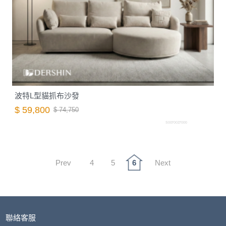
波特L型貓抓布沙發
$ 59,800
$ 74,750
S0070027000
Prev
4
5
6
Next
聯絡客服