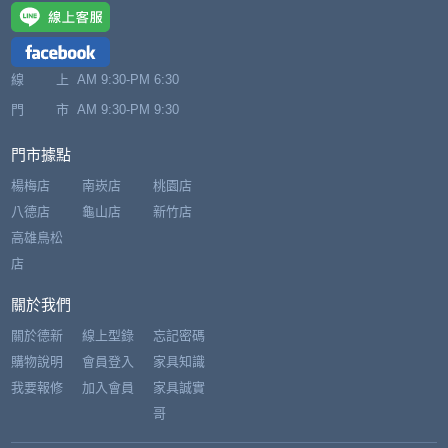
線 上
AM 9:30-PM 6:30
門 市
AM 9:30-PM 9:30
門市據點
楊梅店
南崁店
桃園店
八德店
龜山店
新竹店
高雄鳥松
店
關於我們
關於德新
線上型錄
忘記密碼
購物說明
會員登入
家具知識
我要報修
加入會員
家具誠實
哥