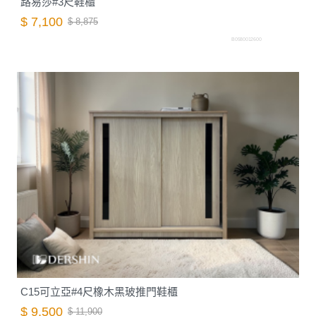
路易莎#3尺鞋櫃
$ 7,100
$ 8,875
B0580012600
C15可立亞#4尺橡木黑玻推門鞋櫃
$ 9,500
$ 11,900