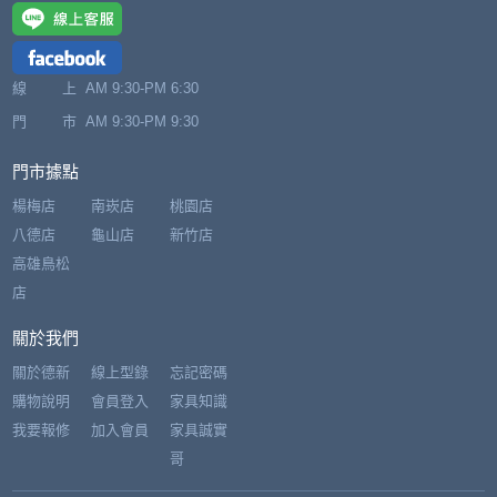
線 上
AM 9:30-PM 6:30
門 市
AM 9:30-PM 9:30
門市據點
楊梅店
南崁店
桃園店
八德店
龜山店
新竹店
高雄鳥松
店
關於我們
關於德新
線上型錄
忘記密碼
購物說明
會員登入
家具知識
我要報修
加入會員
家具誠實
哥