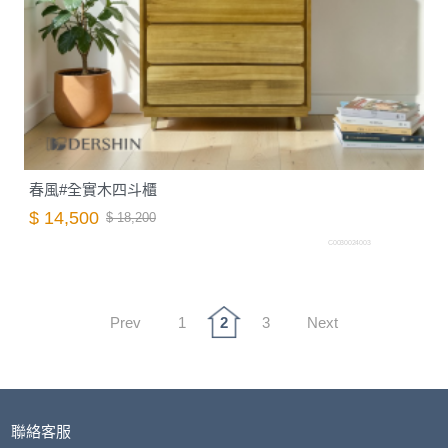
春風#全實木四斗櫃
$ 14,500
$ 18,200
C0030024003
Prev
1
2
3
Next
聯絡客服