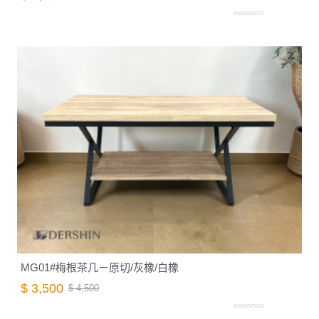
A0600254001
MG01#梅根茶几－原切/灰橡/白橡
$ 3,500
$ 4,500
B0240023000