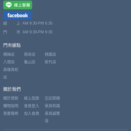
線 上
AM 9:30-PM 6:30
門 市
AM 9:30-PM 9:30
門市據點
楊梅店
南崁店
桃園店
八德店
龜山店
新竹店
高雄鳥松
店
關於我們
關於德新
線上型錄
忘記密碼
購物說明
會員登入
家具知識
我要報修
加入會員
家具誠實
哥