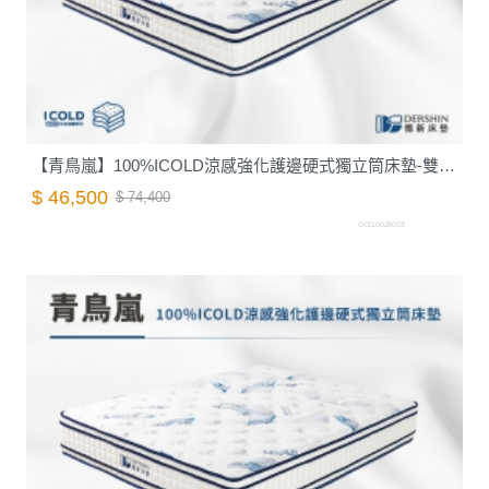
【青鳥嵐】100%ICOLD涼感強化護邊硬式獨立筒床墊-雙人加大6尺｜德新床墊
$ 46,500
$ 74,400
G0110028003