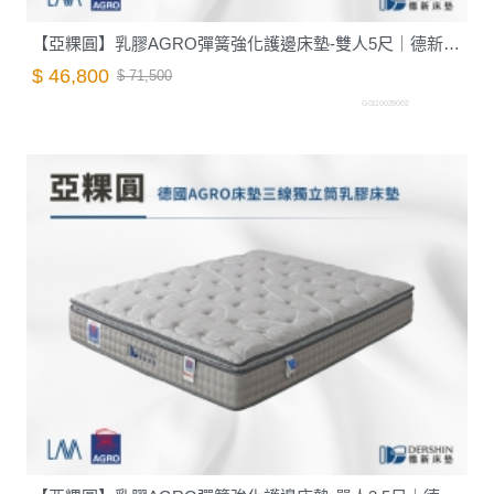
【亞粿圓】乳膠AGRO彈簧強化護邊床墊-雙人5尺｜德新床墊
$ 46,800
$ 71,500
G0110029002