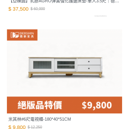
【亞粿圓】乳膠AGRO彈簧強化護邊床墊-單人3.5尺｜德新床墊
$ 37,500
$ 60,000
G0110029001
米其林#6尺電視櫃-180*40*51CM
$ 9,800
$ 12,250