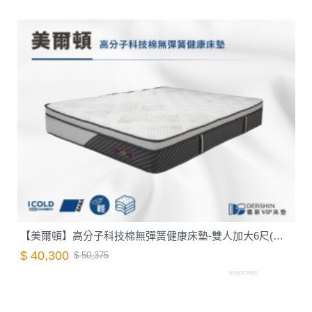
【美爾頓】高分子科技棉無彈簧健康床墊-雙人加大6尺(偏硬)｜德新 VIP 床墊
$ 40,300
$ 50,375
G0100039002