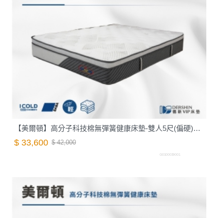
【美爾頓】高分子科技棉無彈簧健康床墊-雙人5尺(偏硬)｜德新 VIP 床墊
$ 33,600
$ 42,000
G0100039001