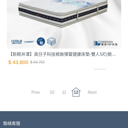
【新輕井澤】高分子科技棉無彈簧健康床墊-雙人5尺(軟硬適中)｜德新 VIP 床墊
$ 43,800
$ 54,750
G0100040001
Prev
10
11
12
Next
聯絡客服