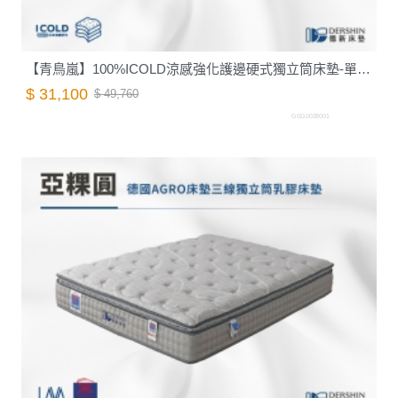
【青鳥嵐】100%ICOLD涼感強化護邊硬式獨立筒床墊-單人3.5尺｜德新床墊
$ 31,100
$ 49,760
G0110028001