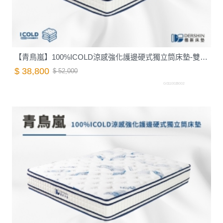
【青鳥嵐】100%ICOLD涼感強化護邊硬式獨立筒床墊-雙人5尺｜德新床墊
$ 38,800
$ 52,000
G0110028002