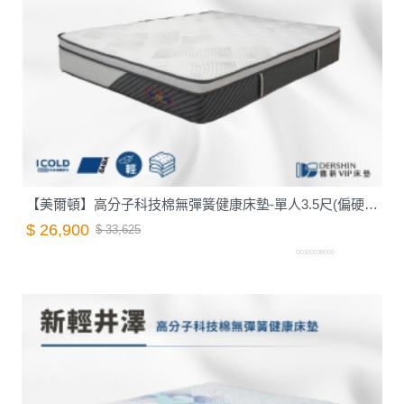
【美爾頓】高分子科技棉無彈簧健康床墊-單人3.5尺(偏硬)｜德新 VIP 床墊
$ 26,900
$ 33,625
G0100039000