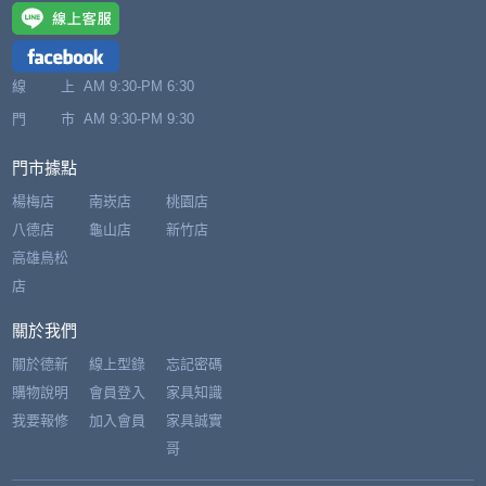
線 上
AM 9:30-PM 6:30
門 市
AM 9:30-PM 9:30
門市據點
楊梅店
南崁店
桃園店
八德店
龜山店
新竹店
高雄鳥松
店
關於我們
關於德新
線上型錄
忘記密碼
購物說明
會員登入
家具知識
我要報修
加入會員
家具誠實
哥