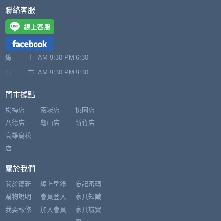
聯絡客服
線 上
AM 9:30-PM 6:30
門 市
AM 9:30-PM 9:30
門市據點
楊梅店
南崁店
桃園店
八德店
龜山店
新竹店
高雄鳥松
店
關於我們
關於德新
線上型錄
忘記密碼
購物說明
會員登入
家具知識
我要報修
加入會員
家具誠實