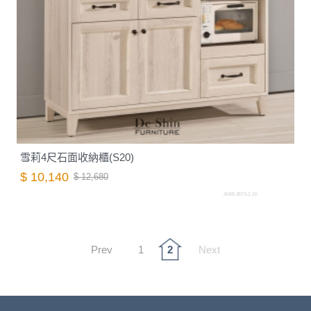
雪莉4尺石面收納櫃(S20)
$ 10,140
$ 12,680
A088.2873-2.26
Prev
1
2
Next