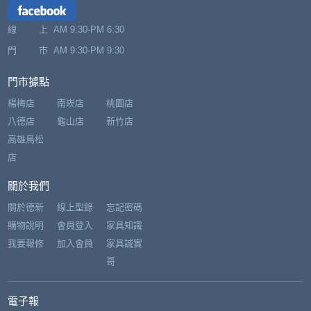
線 上
AM 9:30-PM 6:30
門 市
AM 9:30-PM 9:30
門市據點
楊梅店
南崁店
桃園店
八德店
龜山店
新竹店
高雄鳥松
店
關於我們
關於德新
線上型錄
忘記密碼
購物說明
會員登入
家具知識
我要報修
加入會員
家具誠實
哥
電子報