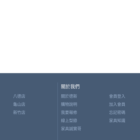
關於我們
八德店
關於德新
會員登入
龜山店
購物說明
加入會員
新竹店
我要報修
忘記密碼
線上型錄
家具知識
家具誠實哥