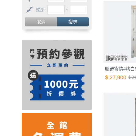
縱深
~
取消
搜尋
曠野寄情#烤白
$ 27,900
$ 34