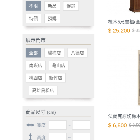
不限
新品
促銷
特價
預購
樟木5尺書櫃(全
$ 25,200
$ 31
展示門市
全部
楊梅店
八德店
南崁店
龜山店
桃園店
新竹店
高雄鳥松店
商品尺寸
(cm)
法蘭克原切橡木2
$ 6,800
寬度
~
$ 8,5
高度
~