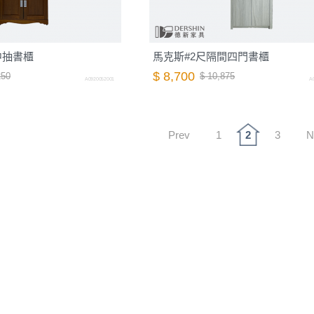
中抽書櫃
馬克斯#2尺隔間四門書櫃
$ 8,700
250
$ 10,875
A0920052001
A
Prev
1
2
3
N