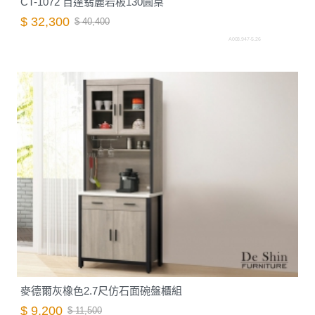
CT-1072 百達翡麗岩板130圓桌
$ 32,300
$ 40,400
A003.947-5.26
麥德爾灰橡色2.7尺仿石面碗盤櫃組
$ 9,200
$ 11,500