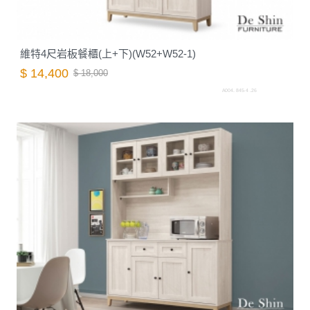
維特4尺岩板餐櫃(上+下)(W52+W52-1)
$ 14,400
$ 18,000
A004. 845-4 .26