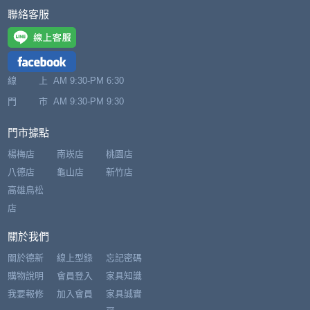
聯絡客服
線 上
AM 9:30-PM 6:30
門 市
AM 9:30-PM 9:30
門市據點
楊梅店
南崁店
桃園店
八德店
龜山店
新竹店
高雄鳥松
店
關於我們
關於德新
線上型錄
忘記密碼
購物說明
會員登入
家具知識
我要報修
加入會員
家具誠實