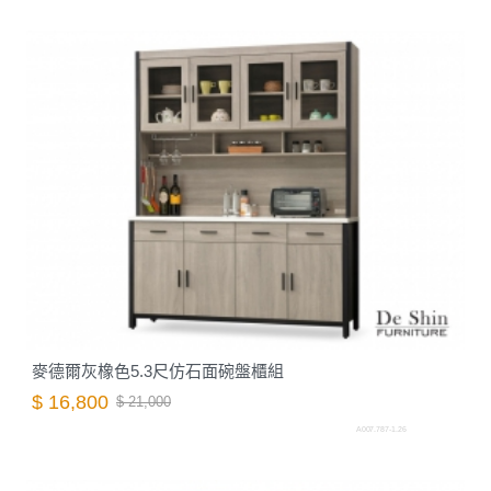
麥德爾灰橡色5.3尺仿石面碗盤櫃組
$ 16,800
$ 21,000
A007.787-1.26