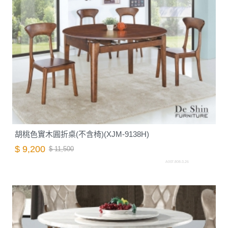
胡桃色實木圓折桌(不含椅)(XJM-9138H)
$ 9,200
$ 11,500
A007.808-3.26