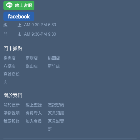
線 上
AM 9:30-PM 6:30
門 市
AM 9:30-PM 9:30
門市據點
楊梅店
南崁店
桃園店
八德店
龜山店
新竹店
高雄鳥松
店
關於我們
關於德新
線上型錄
忘記密碼
購物說明
會員登入
家具知識
我要報修
加入會員
家具誠實
哥