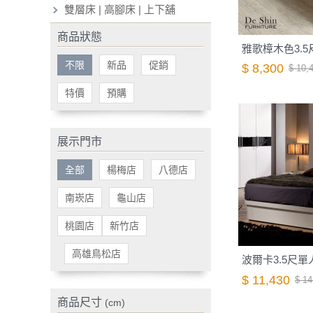
雙層床 | 高腳床 | 上下舖
商品狀態
雅歌樟木色3.5尺
不限
新品
促銷
$ 8,300
$ 10,
特價
預購
展示門市
全部
楊梅店
八德店
南崁店
龜山店
桃園店
新竹店
高雄鳥松店
波爾卡3.5尺單人
$ 11,430
$ 14
商品尺寸
(cm)