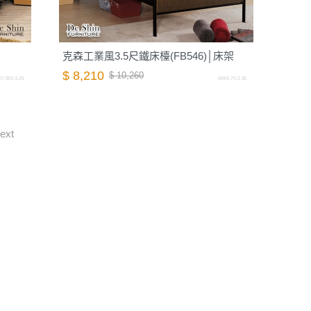
克森工業風3.5尺鐵床檯(FB546)│床架
$ 8,210
$ 10,260
7.559-3.26
A064.70-2.26
ext