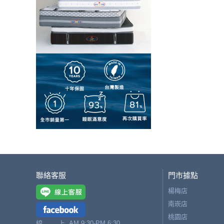
聯絡客服
門市據點
楊梅店
南崁店
桃園店
線 上
AM 9:30-PM 6:30