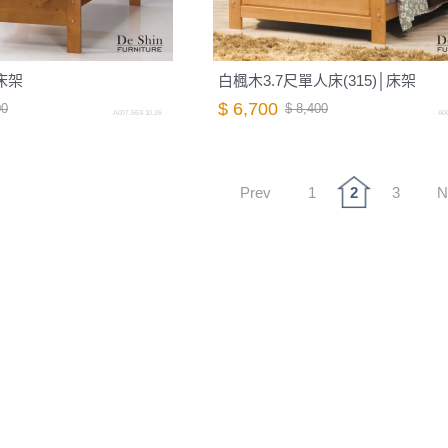
床架
白楓木3.7尺單人床(315)│床架
$ 6,700
00
$ 8,400
A007.563-10.26
A00
Prev
1
2
3
N