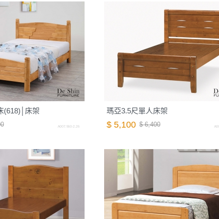
(618)│床架
瑪亞3.5尺單人床架
$ 5,100
00
$ 6,400
A007.560-2.26
A00