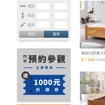
寬度
~
高度
~
縱深
~
取消
搜尋
貝拉3.5尺單人床
$ 7,600
$ 9,5