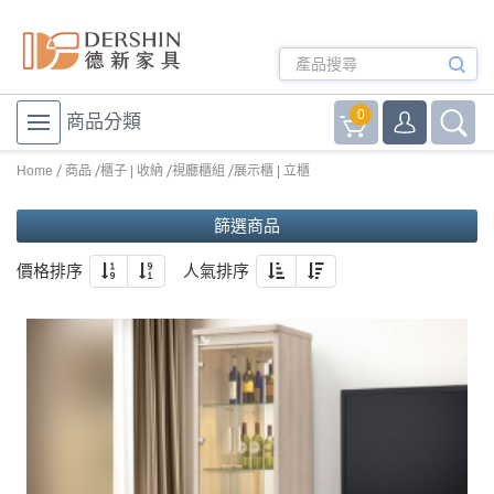
0
商品分類
Home
商品
櫃子 | 收納
視廳櫃組
展示櫃 | 立櫃
篩選商品
價格排序
人氣排序