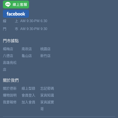
線 上
AM 9:30-PM 6:30
門 市
AM 9:30-PM 9:30
門市據點
楊梅店
南崁店
桃園店
八德店
龜山店
新竹店
高雄鳥松
店
關於我們
關於德新
線上型錄
忘記密碼
購物說明
會員登入
家具知識
我要報修
加入會員
家具誠實
哥