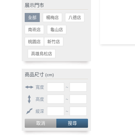
展示門市
全部
楊梅店
八德店
南崁店
龜山店
桃園店
新竹店
高雄鳥松店
商品尺寸
(cm)
寬度
~
高度
~
縱深
~
取消
搜尋