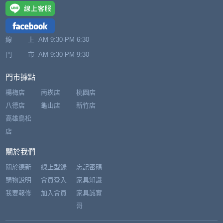
線 上
AM 9:30-PM 6:30
門 市
AM 9:30-PM 9:30
門市據點
楊梅店
南崁店
桃園店
八德店
龜山店
新竹店
高雄鳥松
店
關於我們
關於德新
線上型錄
忘記密碼
購物說明
會員登入
家具知識
我要報修
加入會員
家具誠實
哥