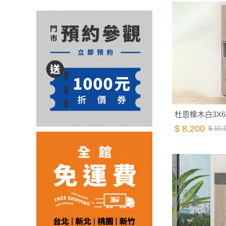
杜恩橡木白3X6高
$ 8,200
$ 10,