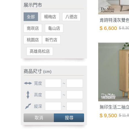
展示門市
全部
楊梅店
八德店
肯詩特淺灰雙色2.
$ 6,600
南崁店
龜山店
$ 8,3
桃園店
新竹店
高雄鳥松店
商品尺寸
(cm)
寬度
~
高度
~
縱深
~
無印生活二抽立櫃
$ 9,500
$ 11,
取消
搜尋