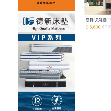
夏莉3尺鞋櫃(F8
$ 5,600
$ 7,0