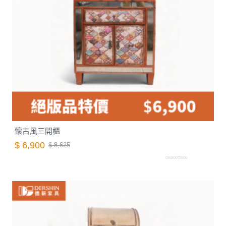
懷古風三開櫃
$ 6,900
$ 8,625
O0060072000