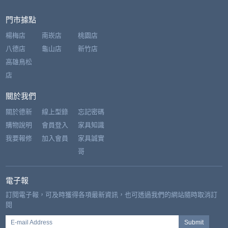
門市據點
楊梅店
南崁店
桃園店
八德店
龜山店
新竹店
高雄鳥松
店
關於我們
關於德新
線上型錄
忘記密碼
購物說明
會員登入
家具知識
我要報修
加入會員
家具誠實
哥
電子報
訂閱電子報，可及時獲得各項最新資訊，也可透過我們的網站隨時取消訂
閱
E-mail Address
Submit