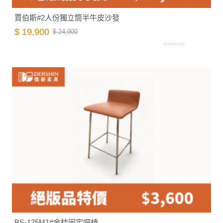
賈伯斯#2人份獨立筒半牛皮沙發
$ 19,900
$ 24,900
S0490001302
BS-125M1#金桔固定吧椅