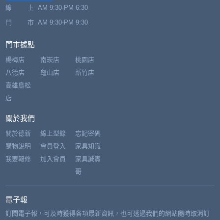
線 上
AM 9:30-PM 6:30
門 市
AM 9:30-PM 9:30
門市據點
楊梅店
南崁店
桃園店
八德店
龜山店
新竹店
高雄鳥松
店
關於我們
關於德新
線上型錄
忘記密碼
購物說明
會員登入
家具知識
我要報修
加入會員
家具誠實
哥
電子報
訂閱電子報，可及時獲得各項最新資訊，也可透過我們的網站隨時取消訂