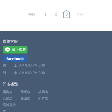
Prev
1
2
3
Next
聯絡客服
線 上
AM 9:30-PM 6:30
門 市
AM 9:30-PM 9:30
門市據點
楊梅店
南崁店
桃園店
八德店
龜山店
新竹店
高雄鳥松
店