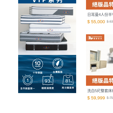
日耳曼4人份半
$ 55,000
$ 83
洗白5尺整套床
$ 59,999
$ 75