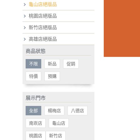
龜山店絕版品
桃園店絕版品
新竹店絕版品
高雄店絕版品
商品狀態
不限
新品
促銷
特價
預購
展示門市
全部
楊梅店
八德店
南崁店
龜山店
桃園店
新竹店