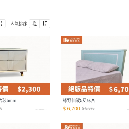
人氣排序
含玻5mm
綠野仙蹤5尺床片
$ 6,700
00
$ 8,375
A0030099000
B