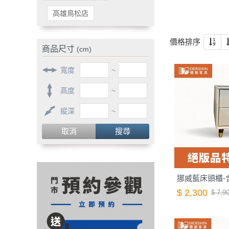
高雄鳥松店
價格排序
商品尺寸
(cm)
寬度
~
高度
~
縱深
~
取消
搜尋
挪威藍床頭櫃-
$ 2,300
$ 7,9