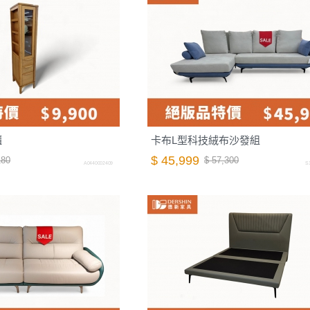
櫃
卡布L型科技絨布沙發組
$ 45,999
180
$ 57,300
A0440002409
S