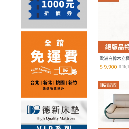
歐洲白橡木立
$ 9,900
$ 15,