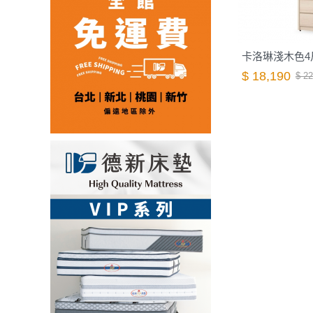
卡洛琳淺木色4
$ 18,190
$ 22