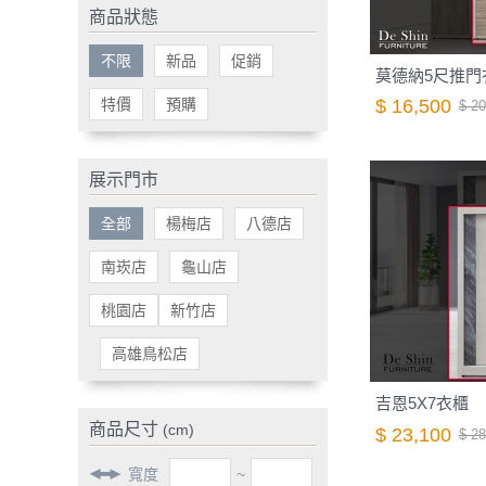
商品狀態
不限
新品
促銷
莫德納5尺推門
特價
預購
$ 16,500
$ 20
展示門市
全部
楊梅店
八德店
南崁店
龜山店
桃園店
新竹店
高雄鳥松店
吉恩5X7衣櫃
商品尺寸
(cm)
$ 23,100
$ 28
寬度
~