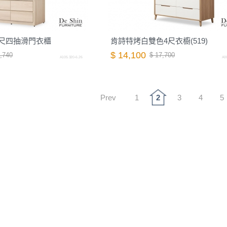
尺四抽滑門衣櫃
肯詩特烤白雙色4尺衣櫥(519)
$ 14,100
,740
$ 17,700
A105.320-6.26
A00
Prev
1
2
3
4
5