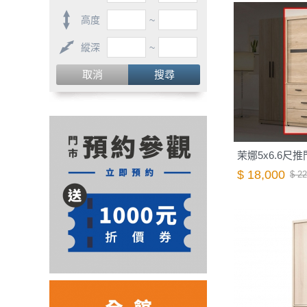
高度
~
縱深
~
取消
搜尋
茉娜5x6.6尺推門
$ 18,000
$ 22