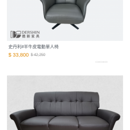
史丹利#半牛皮電動單人椅
$ 33,800
$ 42,250
C0240034000