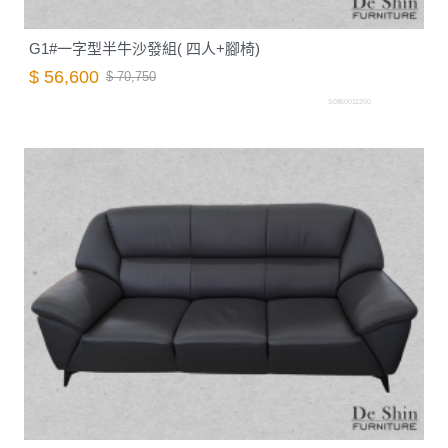
G1#一字型半牛沙發組( 四人+腳椅)
$ 56,600
$ 70,750
S0860012200