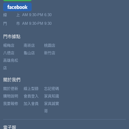
線 上
AM 9:30-PM 6:30
門 市
AM 9:30-PM 9:30
門市據點
楊梅店
南崁店
桃園店
八德店
龜山店
新竹店
高雄鳥松
店
關於我們
關於德新
線上型錄
忘記密碼
購物說明
會員登入
家具知識
我要報修
加入會員
家具誠實
哥
電子報