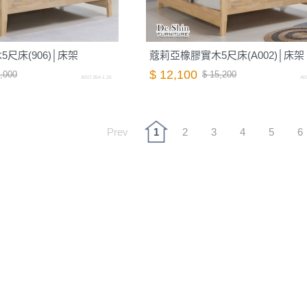
尺床(906)│床架
蔻莉亞橡膠實木5尺床(A002)│床架
$ 12,100
,000
$ 15,200
A007.554-1.26
A00
Prev
1
2
3
4
5
6