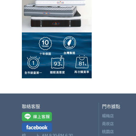
聯絡客服
門市據點
楊梅店
南崁店
桃園店
線 上
AM 9:30-PM 6:30