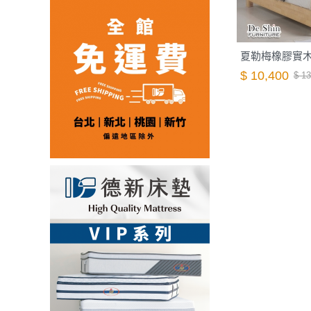
夏勒梅橡膠實木5
$ 10,400
$ 13