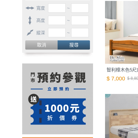
寬度
~
高度
~
縱深
~
取消
搜尋
智利樟木色5尺床
$ 7,000
$ 8,8