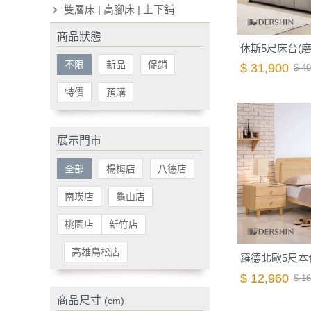
雙層床 | 高腳床 | 上下舖
商品狀態
休斯5尺床台(磨
不限
新品
促銷
$ 31,900
$ 40
特價
預購
展示門市
全部
楊梅店
八德店
南崁店
龜山店
桃園店
新竹店
高雄鳥松店
羅德北歐5尺本
$ 12,960
$ 16
商品尺寸
(cm)