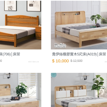
(706)│床架
喬伊絲橡膠實木5尺床(A019)│床架
$ 10,000
00
$ 12,500
A007.558-6.26
A00