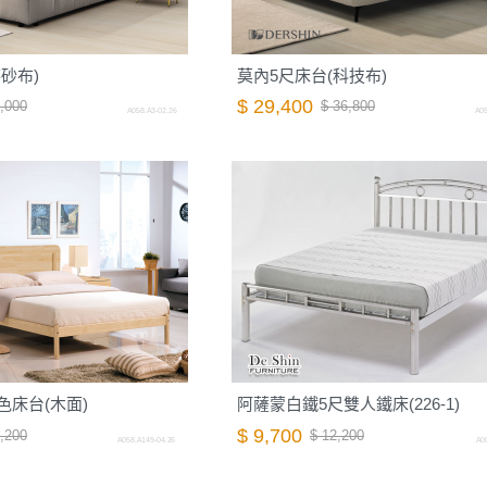
砂布)
莫內5尺床台(科技布)
$ 29,400
,000
$ 36,800
A058.A3-02.26
A05
色床台(木面)
阿薩蒙白鐵5尺雙人鐵床(226-1)
$ 9,700
,200
$ 12,200
A058.A149-04.26
A00