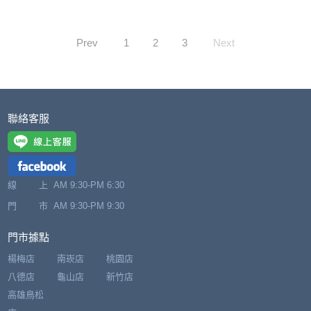
Prev
1
2
3
Next
聯絡客服
線 上
AM 9:30-PM 6:30
門 市
AM 9:30-PM 9:30
門市據點
楊梅店
南崁店
桃園店
八德店
龜山店
新竹店
高雄鳥松