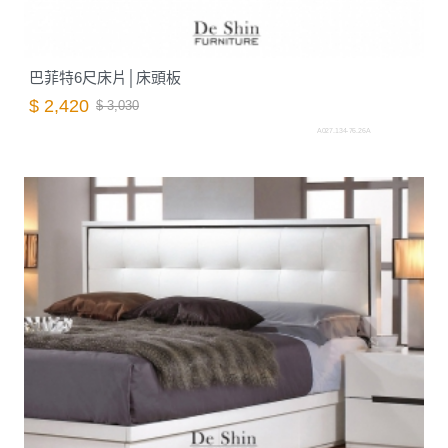
巴菲特6尺床片│床頭板
$ 2,420
$ 3,030
A027.134-76.26A