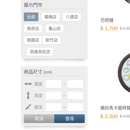
展示門市
全部
楊梅店
八德店
花時鐘
$ 1,700
南崁店
龜山店
$ 2,1
桃園店
新竹店
高雄鳥松店
商品尺寸
(cm)
寬度
~
高度
~
縱深
~
繽紛馬卡龍時
$ 3,300
$ 3,9
取消
搜尋