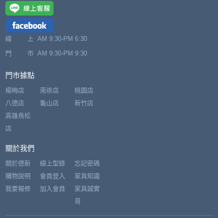
線 上
AM 9:30-PM 6:30
門 市
AM 9:30-PM 9:30
門市據點
楊梅店
南崁店
桃園店
八德店
龜山店
新竹店
高雄鳥松
店
關於我們
關於德新
線上型錄
忘記密碼
購物說明
會員登入
家具知識
我要報修
加入會員
家具誠實
哥