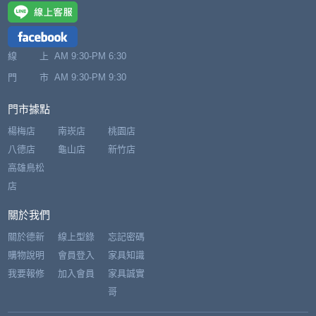
線 上
AM 9:30-PM 6:30
門 市
AM 9:30-PM 9:30
門市據點
楊梅店
南崁店
桃園店
八德店
龜山店
新竹店
高雄鳥松
店
關於我們
關於德新
線上型錄
忘記密碼
購物說明
會員登入
家具知識
我要報修
加入會員
家具誠實
哥