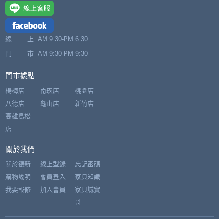
線 上
AM 9:30-PM 6:30
門 市
AM 9:30-PM 9:30
門市據點
楊梅店
南崁店
桃園店
八德店
龜山店
新竹店
高雄鳥松
店
關於我們
關於德新
線上型錄
忘記密碼
購物說明
會員登入
家具知識
我要報修
加入會員
家具誠實
哥