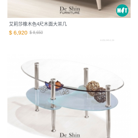
艾莉莎橡木色4尺木面大茶几
$ 6,920
$ 8,650
A105.049-2.26