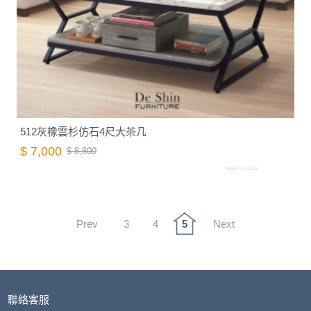
512灰橡雲杉仿石4尺大茶几
$ 7,000
$ 8,800
A003.770-1.25
Prev
3
4
5
Next
聯絡客服