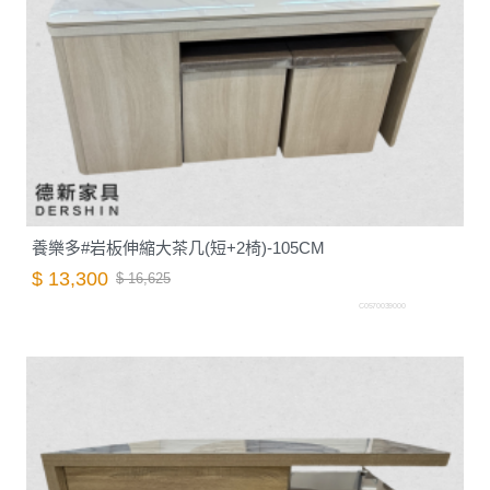
養樂多#岩板伸縮大茶几(短+2椅)-105CM
$ 13,300
$ 16,625
C0570039000