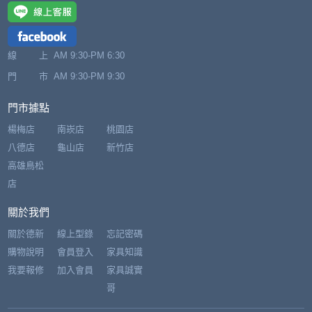
線 上
AM 9:30-PM 6:30
門 市
AM 9:30-PM 9:30
門市據點
楊梅店
南崁店
桃園店
八德店
龜山店
新竹店
高雄鳥松
店
關於我們
關於德新
線上型錄
忘記密碼
購物說明
會員登入
家具知識
我要報修
加入會員
家具誠實
哥