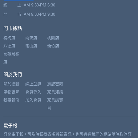
線 上
AM 9:30-PM 6:30
門 市
AM 9:30-PM 9:30
門市據點
楊梅店
南崁店
桃園店
八德店
龜山店
新竹店
高雄鳥松
店
關於我們
關於德新
線上型錄
忘記密碼
購物說明
會員登入
家具知識
我要報修
加入會員
家具誠實
哥
電子報
訂閱電子報，可及時獲得各項最新資訊，也可透過我們的網站隨時取消訂