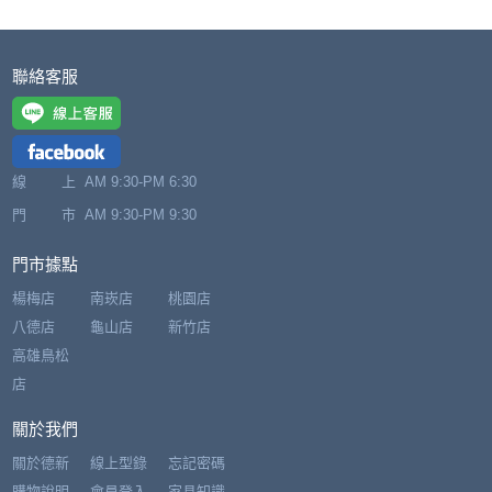
聯絡客服
線 上
AM 9:30-PM 6:30
門 市
AM 9:30-PM 9:30
門市據點
楊梅店
南崁店
桃園店
八德店
龜山店
新竹店
高雄鳥松
店
關於我們
關於德新
線上型錄
忘記密碼
購物說明
會員登入
家具知識