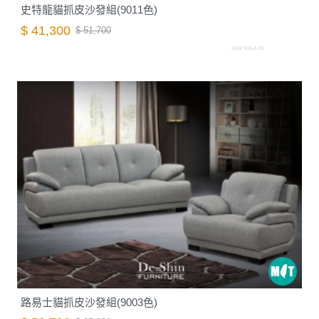
史特龍貓抓皮沙發組(9011色)
$ 41,300
$ 51,700
A007.636-5.26
路易士貓抓皮沙發組(9003色)