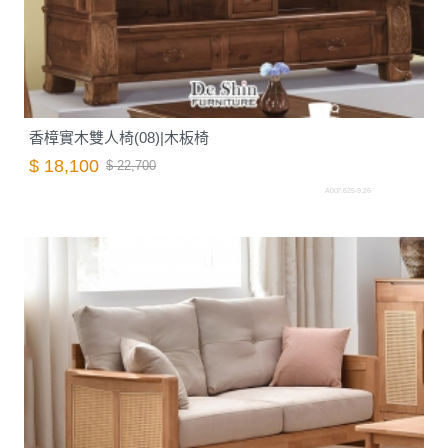
香樟實木雙人椅(08)|木板椅
$ 18,100
$ 22,700
A007.625-9.26