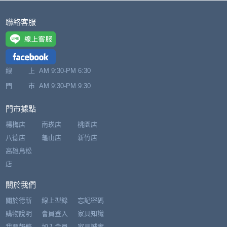
聯絡客服
線 上
AM 9:30-PM 6:30
門 市
AM 9:30-PM 9:30
門市據點
楊梅店
南崁店
桃園店
八德店
龜山店
新竹店
高雄鳥松
店
關於我們
關於德新
線上型錄
忘記密碼
購物說明
會員登入
家具知識
我要報修
加入會員
家具誠實