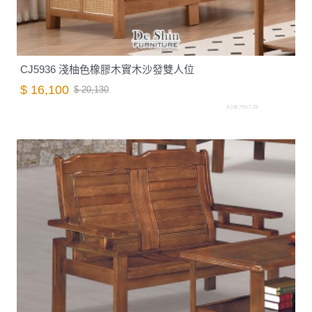
CJ5936 淺柚色橡膠木實木沙發雙人位
$ 16,100
$ 20,130
A108.759-7.25