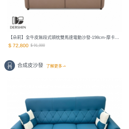
【朵莉】全牛皮無段式頭枕雙馬達電動沙發-198cm-摩卡棕｜德新家具
$ 72,800
$ 91,000
合成皮沙發
了解更多