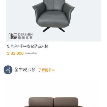
史丹利#半牛皮電動單人椅
$ 33,800
$ 42,250
全牛皮沙發
了解更多