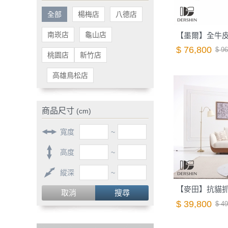
全部
楊梅店
八德店
南崁店
龜山店
$ 76,800
$ 96
桃園店
新竹店
高雄鳥松店
商品尺寸
(cm)
寬度
~
高度
~
縱深
~
取消
搜尋
$ 39,800
$ 49