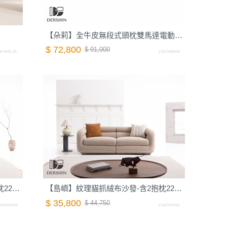
【朵莉】全牛皮無段式頭枕雙馬達電動沙發-198cm-摩卡棕｜德新家具
$ 72,800
$ 91,000
A-8001.26
Z1010008002
【島嶼】紋理貓抓絨布沙發-含2抱枕220cm-岩石灰｜德新家具
【島嶼】紋理貓抓絨布沙發-含2抱枕220cm-蜜茶棕｜德新家具
$ 35,800
$ 44,750
1020002002
Z1020002001