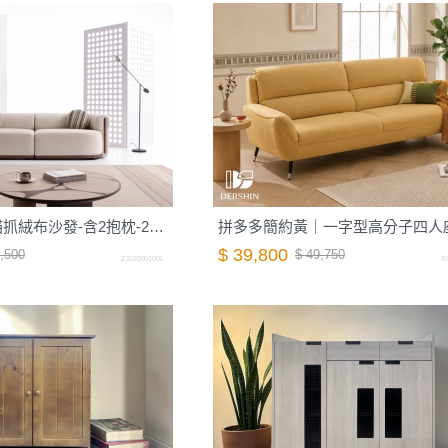
【山丘】紋理貓抓絨布沙發-含2抱枕-240cm-大麥白｜德新家具
拼多多簡約黃｜一字型高分子四人
$ 39,800
,500
$ 49,750
Z1020001001
S