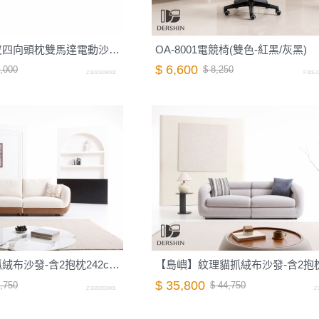
【墨爾】全牛皮四向頭枕雙馬達電動沙發-212cm-摩卡棕｜德新家具
OA-8001電競椅(雙色-紅黑/灰黑)
$ 6,600
,000
$ 8,250
Z1010009002
F025.O
【麥田】抗貓抓絨布沙發-含2抱枕242cm-棉花白｜德新家具
$ 35,800
,750
$ 44,750
Z1020003001
Z