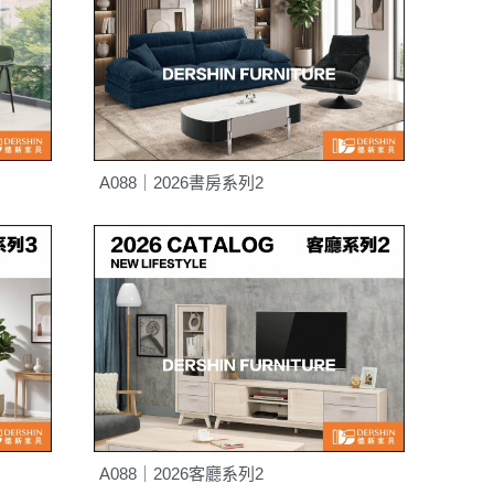
A088｜2026書房系列2
A088｜2026客廳系列2