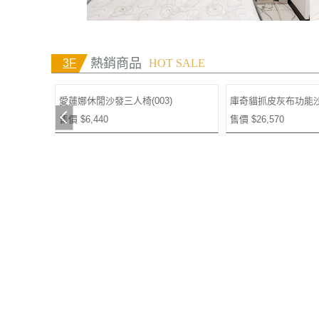
熱銷商品
3F
HOT SALE
1)
愛蓮娜休閒沙發三人椅(003)
庫奇貓抓皮灰布功能沙發
Previous
售價 $6,440
售價 $26,570
新進商品
4F
NEW ARRIVAL
瓦爾加灰色圓凳
希岸4尺推門大茶几(CL
Previous
售價 $1,400
售價 $4,000