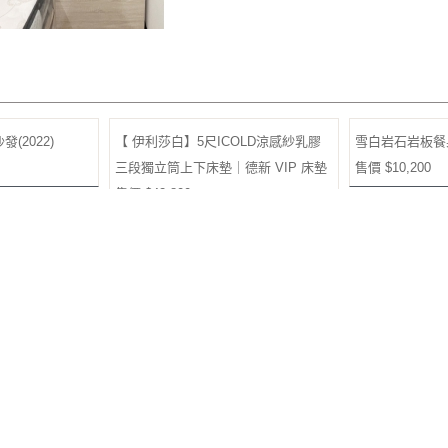
(2022)
【 伊利莎白】5尺ICOLD涼感紗乳膠
雪白岩石岩板餐
三段獨立筒上下床墊｜德新 VIP 床墊
售價 $10,200
售價 $42,800
-2)
卡里諾淺橡木4尺大茶几
B09-1旋轉小沙發
售價 $6,400
售價 $2,900