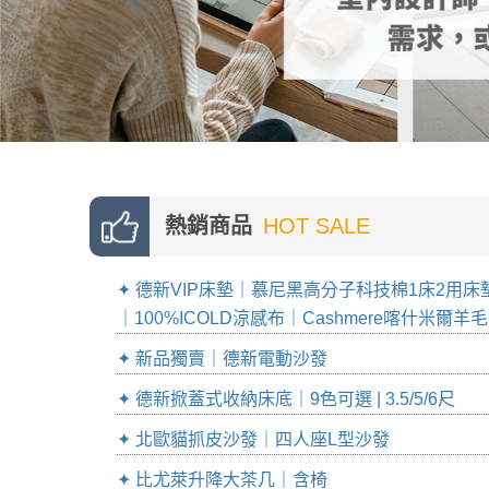
熱銷商品
HOT SALE
✦ 德新VIP床墊｜慕尼黑高分子科技棉1床2用床
｜100%ICOLD涼感布｜Cashmere喀什米爾羊毛
✦ 新品獨賣｜德新電動沙發
✦ 德新掀蓋式收納床底｜9色可選 | 3.5/5/6尺
✦ 北歐貓抓皮沙發｜四人座L型沙發
✦ 比尤萊升降大茶几｜含椅