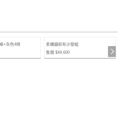
桌+灰色4椅
柔構貓抓布沙發組
瑞典三人位沙
Next
售價 $49,600
售價 $22,2
(黑)
606電視櫃(灰)
鐵框灰橡
Next
售價 $22,600
售價 $5,3